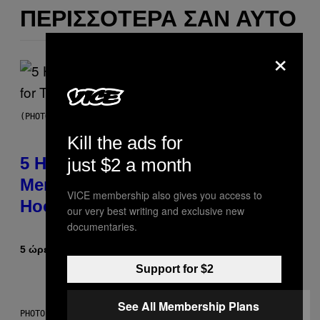
ΠΕΡΙΣΣΌΤΕΡΑ ΣΑΝ ΑΥΤΌ
×
(PHOTO BY STEVE GRANITZ/WIREIMAGE)
Kill the ads for
5 Hip-Hop Songs That Are Most
just $2 a month
Memorable for Their Classic
VICE membership also gives you access to
Hooks
our very best writing and exclusive new
documentaries.
5 ώρες πριν
Κείμενο
Caleb Catlin
Support for $2
See All Membership Plans
PHOTO: NASA; DR PIXEL / GETTY IMAGES