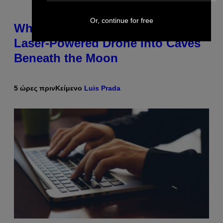
Or, continue for free
Why NASA Wants to Send a
Laser-Powered Drone Into Caves
Beneath the Moon
5 ώρες πριν
Κείμενο
Luis Prada