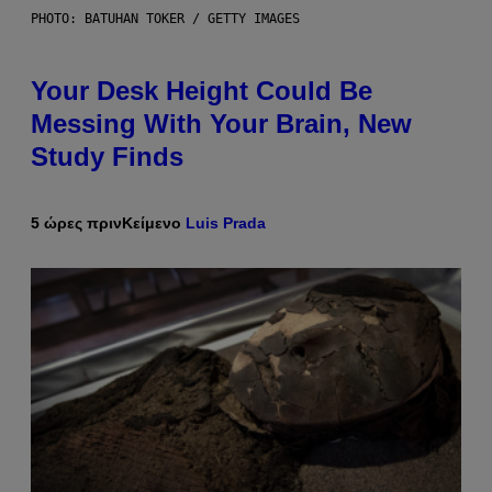
PHOTO: BATUHAN TOKER / GETTY IMAGES
Your Desk Height Could Be
Messing With Your Brain, New
Study Finds
5 ώρες πριν
Κείμενο
Luis Prada