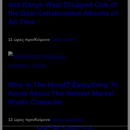
and Kanye West Dropped One of
the Best Collaborative Albums of
All Time
11 ώρες πριν
Κείμενο
Caleb Catlin
SCREENSHOT: NETEASE
Who Is The Hood? Everything To
Know About The Newest Marvel
Rivals Character
12 ώρες πριν
Κείμενο
Denny Connolly
VICE