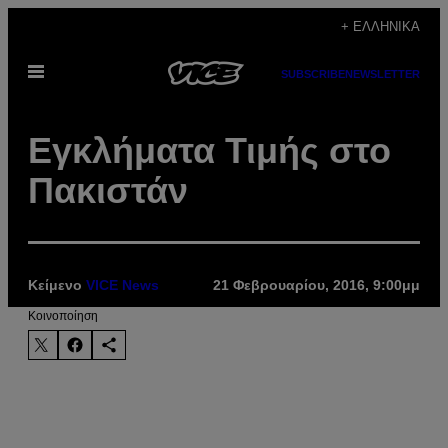
Μετάβαση
+ ΕΛΛΗΝΙΚΆ
στο
Ανοίξτε
περιεχόμενο
SUBSCRIBE
NEWSLETTER
το
μενού
Εγκλήματα Τιμής στο
Πακιστάν
Κείμενο
VICE News
21 Φεβρουαρίου, 2016, 9:00μμ
Kοινοποίηση