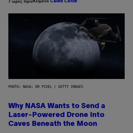
Κείμενο
7 ώρες πριν
Caleb Catlin
PHOTO: NASA; DR PIXEL / GETTY IMAGES
Why NASA Wants to Send a
Laser-Powered Drone Into
Caves Beneath the Moon