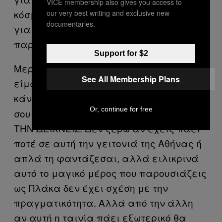
VICE membership also gives you access to
κόσμο μας. Όλοι χαρούμενοι και πάμε
our very best writing and exclusive new
documentaries.
για άλλα. Όχι, τίμιος Παπακαλιάτης, το
παραδέχομαι.
Support for $2
Μερικές παρατηρήσεις μόνο, όχι επειδή
See All Membership Plans
είμαι ειδικός, αλλά επειδή θέλω να τις
κάνω.
Χριστόφορε, θέλω να
Καταρχήν
Or, continue for free
σου πω ότι Η ΠΛΑΚΑ ΔΕΝ ΕΙΝΑΙ ΕΤΣΙ ΟΠΩΣ
ΤΗΝ ΔΕΙΧΝΕΙΣ. Δεν ξέρω αν έχεις πάει
ποτέ σε αυτή την γειτονιά της Αθήνας ή
απλά τη φαντάζεσαι, αλλά ειλικρινά
αυτό το μαγικό μέρος που παρουσιάζεις
ως Πλάκα δεν έχει σχέση με την
πραγματικότητα. Αλλά από την άλλη
αν αυτή η ταινία πάει εξωτερικό θα