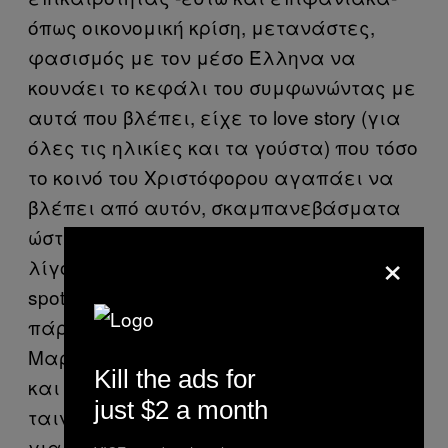
όπως οικονομική κρίση, μετανάστες,
φασισμός με τον μέσο Έλληνα να
κουνάει το κεφάλι του συμφωνώντας με
αυτά που βλέπει, είχε το love story (για
όλες τις ηλικίες και τα γούστα) που τόσο
το κοινό του Χριστόφορου αγαπάει να
βλέπει από αυτόν, σκαμπανεβάσματα
ώστε να μην κουραστείς, τσίμπησε και
×
λίγο τους χίπστερς με μια βόλτα στα hot
spot του κέντρου στο ξεκίνημα του φιλμ,
πάρα πολύ καλές ερμηνείες από
Μαρία Καβογιάννη, Μηνά Χατζησάββα
Kill the ads for
και J.K. Simmons, ενώ σε αφήνει η
just $2 a month
ταινία με μια αίσθηση ελπίδας, έτσι
για να μην ρίξουμε στην κατάθλιψη τον