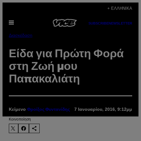
Μετάβαση
+ ΕΛΛΗΝΙΚΆ
στο
Ανοίξτε
περιεχόμενο
SUBSCRIBE
NEWSLETTER
το
μενού
Διασκέδαση
Είδα για Πρώτη Φορά
στη Ζωή μου
Παπακαλιάτη
Κείμενο
7 Ιανουαρίου, 2016, 9:12μμ
Φροίξος Φυντανίδης
Kοινοποίηση