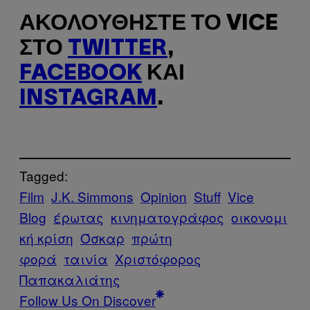
ΑΚΟΛΟΥΘΉΣΤΕ ΤΟ VICE
ΣΤΟ
TWITTER
,
FACEBOOK
ΚΑΙ
INSTAGRAM
.
Tagged:
Film
J.K. Simmons
Opinion
Stuff
Vice
Blog
έρωτας
κινηματογράφος
οικονομι
κή κρίση
Όσκαρ
πρώτη
φορά
ταινία
Χριστόφορος
Παπακαλιάτης
Follow Us On Discover