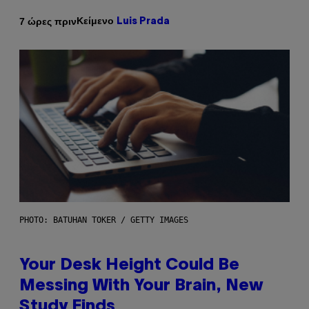
Κείμενο
7 ώρες πριν
Luis Prada
PHOTO: BATUHAN TOKER / GETTY IMAGES
Your Desk Height Could Be
Messing With Your Brain, New
Study Finds