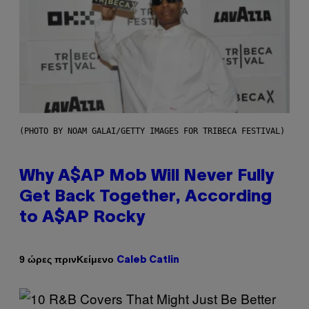
(PHOTO BY NOAM GALAI/GETTY IMAGES FOR TRIBECA FESTIVAL)
Why A$AP Mob Will Never Fully
Get Back Together, According
to A$AP Rocky
Κείμενο
9 ώρες πριν
Caleb Catlin