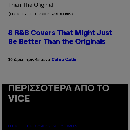
(PHOTO BY EBET ROBERTS/REDFERNS)
8 R&B Covers That Might Just
Be Better Than the Originals
Κείμενο
10 ώρες πριν
Caleb Catlin
ΠΕΡΙΣΣΌΤΕΡΑ ΑΠΌ ΤΟ
VICE
PHOTO: PETER KRAMER / GETTY IMAGES