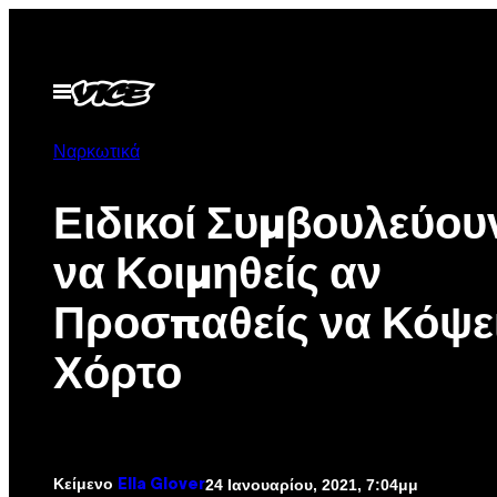
Μετάβαση
στο
περιεχόμενο
Ανοίξτε
το
μενού
Ναρκωτικά
Ειδικοί Συμβουλεύου
να Κοιμηθείς αν
Προσπαθείς να Κόψει
Χόρτο
Κείμενο
24 Ιανουαρίου, 2021, 7:04μμ
Ella Glover