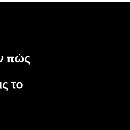
ν πώς
ς το