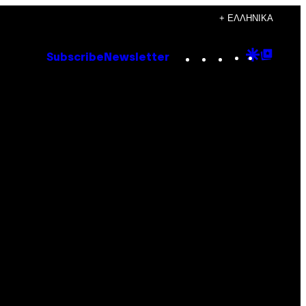
+ ΕΛΛΗΝΙΚΆ
Instagram
TikTok
YouTube
Google
Goog
Subscribe
Newsletter
Discove
Top
Posts