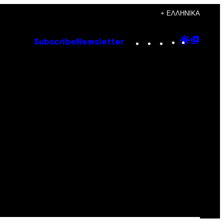
+ ΕΛΛΗΝΙΚΆ
Instagram
TikTok
YouTube
Google
Goog
Subscribe
Newsletter
Discove
Top
Posts