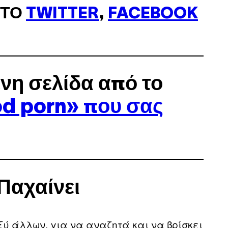
ΣΤΟ
TWITTER
,
FACEBOOK
νη σελίδα από το
od porn» που σας
Παχαίνει
ύ άλλων, για να αναζητά και να βρίσκει