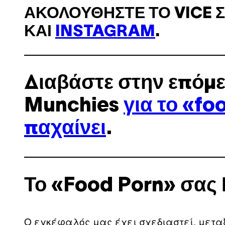
ΑΚΟΛΟΥΘΉΣΤΕ ΤΟ VICE 
ΚΑΙ
INSTAGRAM
.
Διαβάστε στην επόμε
Munchies
για το «fo
παχαίνει
.
Το «Food Porn» σας 
Ο εγκέφαλός μας έχει σχεδιαστεί, μεταξ