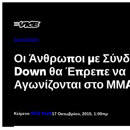
Μετάβαση
στο
περιεχόμενο
Ανοίξτε
το
μενού
Διασκέδαση
Οι Άνθρωποι με Σύν
Down θα Έπρεπε να
Αγωνίζονται στο ΜΜ
Κείμενο
17 Οκτωβρίου, 2015, 1:00πμ
VICE Staff