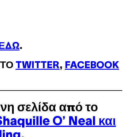
ΕΔΏ
.
ΣΤΟ
TWITTER
,
FACEBOOK
νη σελίδα από το
Shaquille O’ Neal και
Jing
.