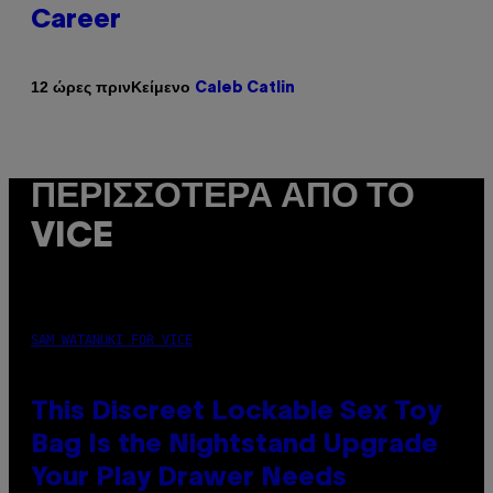
Career
Κείμενο
12 ώρες πριν
Caleb Catlin
ΠΕΡΙΣΣΌΤΕΡΑ ΑΠΌ ΤΟ
VICE
SAM WATANUKI FOR VICE
This Discreet Lockable Sex Toy
Bag Is the Nightstand Upgrade
Your Play Drawer Needs