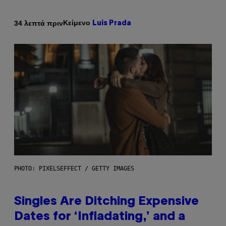
Κείμενο
34 λεπτά πριν
Luis Prada
PHOTO: PIXELSEFFECT / GETTY IMAGES
Singles Are Ditching Expensive
Dates for ‘Infladating,’ and a