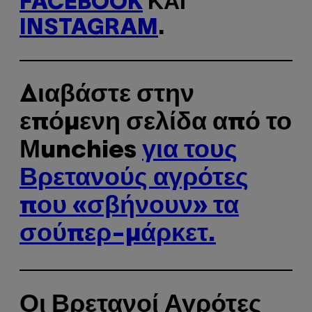
FACEBOOK
ΚΑΙ
INSTAGRAM
.
Διαβάστε στην
επόμενη σελίδα από το
Μunchies
για τους
Βρετανούς αγρότες
που «σβήνουν» τα
σούπερ-μάρκετ.
Οι Βρετανοί Αγρότες