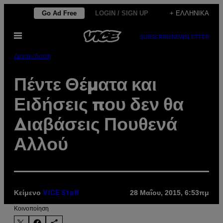
Μετάβαση
Go Ad Free
LOGIN / SIGN UP
+ ΕΛΛΗΝΙΚΆ
στο
Ανοίξτε
περιεχόμενο
SUBSCRIBE
NEWSLETTER
το
μενού
Διασκέδαση
Πέντε Θέματα και
Ειδήσεις που δεν θα
Διαβάσεις Πουθενά
Αλλού
Κείμενο
28 Μαΐου, 2015, 6:53πμ
VICE Staff
Kοινοποίηση