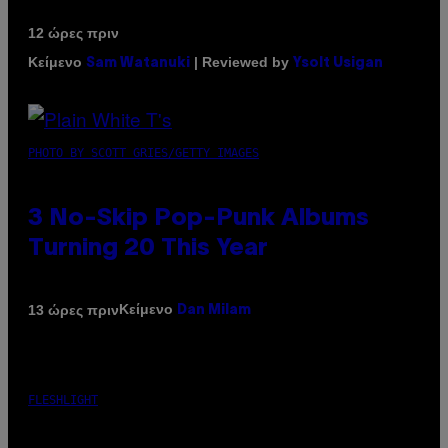
12 ώρες πριν
Κείμενο
| Reviewed by
Sam Watanuki
Ysolt Usigan
PHOTO BY SCOTT GRIES/GETTY IMAGES
3 No-Skip Pop-Punk Albums
Turning 20 This Year
Κείμενο
13 ώρες πριν
Dan Milam
FLESHLIGHT