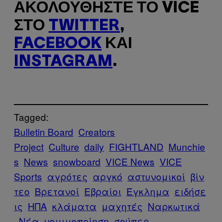
ΑΚΟΛΟΥΘΉΣΤΕ ΤΟ VICE
ΣΤΟ
TWITTER
,
FACEBOOK
ΚΑΙ
INSTAGRAM
.
Tagged:
Bulletin Board
Creators
Project
Culture
daily
FIGHTLAND
Munchie
s
News
snowboard
VICE News
VICE
Sports
αγρότες
αργκό
αστυνομικοί
βίν
τεο
Βρετανοί
Εβραίοι
Έγκλημα
ειδήσε
ις
ΗΠΑ
κλάματα
μαχητές
Ναρκωτικά
Νέα
νομιμοποίηση
σούπερ