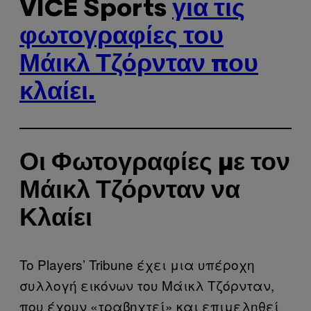
VICE Sports
για τις
φωτογραφίες του
Μάικλ Τζόρνταν που
κλαίει.
Οι Φωτογραφίες με τον
Μάικλ Τζόρνταν να
Κλαίει
To Players’ Tribune έχει μια υπέροχη
συλλογή εικόνων του Μάικλ Τζόρνταν,
που έχουν «τραβηχτεί» και επιμεληθεί