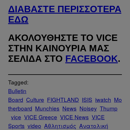
ΔΙΑΒΆΣΤΕ ΠΕΡΙΣΣΌΤΕΡΑ
ΕΔΏ
ΑΚΟΛΟΥΘΉΣΤΕ ΤΟ VICE
ΣΤΗΝ ΚΑΙΝΟΎΡΙΑ ΜΑΣ
ΣΕΛΊΔΑ ΣΤΟ
FACEBOOK
.
Tagged:
Bulletin
Board
Culture
FIGHTLAND
ISIS
iwatch
Mo
therboard
Munchies
News
Noisey
Thump
vice
VICE Greece
VICE News
VICE
Sports
video
Αθλητισμός
Ανατολική