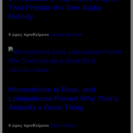
That Predate the Gen Alpha
Melody
4 ώρες πριν
Κείμενο
Lauren Boisvert
(PHOTO VIA T-MOBILE)
Monoculture is Dead, and
Lollapalooza Proved Why That’s
Actually a Great Thing
4 ώρες πριν
Κείμενο
Caleb Catlin