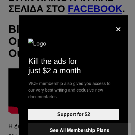
ΣΕΛΊΔΑ ΣΤΟ
FACEBOOK
.
×
ΒΙΝΤΕΟ: Η «Χαμένη»
Ομάδα Μπάσκετ της
Ουκρανίας
Kill the ads for
just $2 a month
VICE membership also gives you access to
our very best writing and exclusive new
documentaries.
Support for $2
Η έκρυθμη κατάσταση που επικρατεί
See All Membership Plans
τους τελευταίους μήνες στην Ανατολική