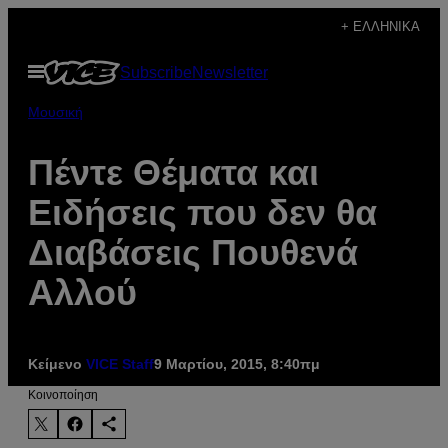
Μετάβαση
+ ΕΛΛΗΝΙΚΆ
στο
Ανοίξτε
Subscribe
Newsletter
περιεχόμενο
το
μενού
Μουσική
Πέντε Θέματα και
Ειδήσεις που δεν θα
Διαβάσεις Πουθενά
Αλλού
Κείμενο
VICE Staff
9 Μαρτίου, 2015, 8:40πμ
Kοινοποίηση