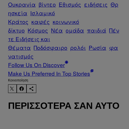
Ουκρανία
βίντεο
Εθισμός
ειδήσεις
Θρ
ησκεία
Ισλαμικό
Κράτος
καφές
κοινωνικό
δίκτυο
Κόσμος
Νέα
ομάδα
παιδιά
Πέν
τε Ειδήσεις και
Θέματα
Ποδόσφαιρο
ρολόι
Ρωσία
φα
νατισμός
Follow Us On Discover
Make Us Preferred In Top Stories
Kοινοποίηση
ΠΕΡΙΣΣΌΤΕΡΑ ΣΑΝ ΑΥΤΌ