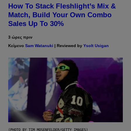
How To Stack Fleshlight’s Mix &
Match, Build Your Own Combo
Sales Up To 30%
3 ώρες πριν
Κείμενο
Sam Watanuki
| Reviewed by
Ysolt Usigan
(PHOTO BY TIM MOSENFELDER/GETTY IMAGES)