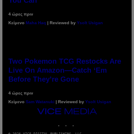
You Can
4 ώρες πριν
Κείμενο
Maha Haq
| Reviewed by
Ysolt Usigan
Two Pokemon TCG Restocks Are
Live On Amazon—Catch ‘Em
Before They’re Gone
4 ώρες πριν
Κείμενο
Sam Watanuki
| Reviewed by
Ysolt Usigan
VICE
MEDIA
INSTAGRAM
TIKTOK
YOUTUBE
© 2026 VICE DIGITAL PUBLISHING, LLC