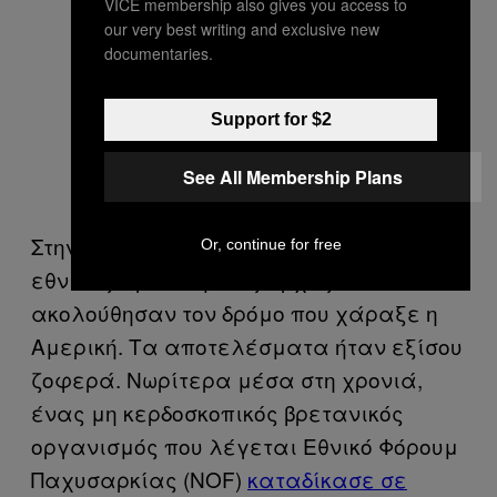
VICE membership also gives you access to
our very best writing and exclusive new
documentaries.
Support for $2
See All Membership Plans
Στην άλλη πλευρά του Ατλαντικού, οι
Or, continue for free
εθνικές υγειονομικές Αρχές
ακολούθησαν τον δρόμο που χάραξε η
Αμερική. Τα αποτελέσματα ήταν εξίσου
ζοφερά. Νωρίτερα μέσα στη χρονιά,
ένας μη κερδοσκοπικός βρετανικός
οργανισμός που λέγεται Εθνικό Φόρουμ
Παχυσαρκίας (NOF)
καταδίκασε σε