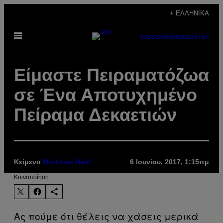
Μετάβαση
+ ΕΛΛΗΝΙΚΆ
στο
Ανοίξτε
περιεχόμενο
SUBSCRIBE
NEWSLETTER
το
μενού
Είμαστε Πειραματόζωα
σε Ένα Αποτυχημένο
Πείραμα Δεκαετιών
Κείμενο
Markham Heid
6 Ιουνίου, 2017, 1:15πμ
Kοινοποίηση
Ας πούμε ότι θέλεις να χάσεις μερικά