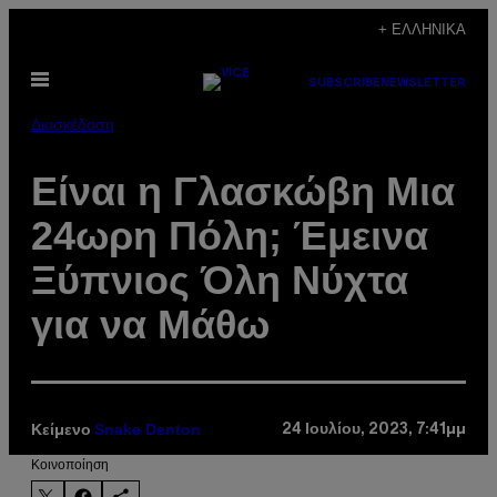
Μετάβαση
+ ΕΛΛΗΝΙΚΆ
στο
Ανοίξτε
περιεχόμενο
SUBSCRIBE
NEWSLETTER
το
μενού
Διασκέδαση
Είναι η Γλασκώβη Mια
24ωρη Πόλη; Έμεινα
Ξύπνιος Όλη Νύχτα
για να Μάθω
Snake Denton
24 Ιουλίου, 2023, 7:41μμ
Κείμενο
Kοινοποίηση