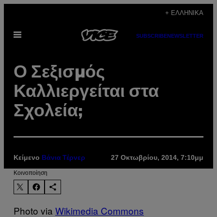
Μετάβαση
+ ΕΛΛΗΝΙΚΆ
στο
Ανοίξτε
περιεχόμενο
SUBSCRIBE
NEWSLETTER
το
μενού
Ο Σεξισμός
Καλλιεργείται στα
Σχολεία;
Κείμενο
27 Οκτωβρίου, 2014, 7:10μμ
Βάνια Τέρνερ
Kοινοποίηση
Photo via
Wikimedia Commons