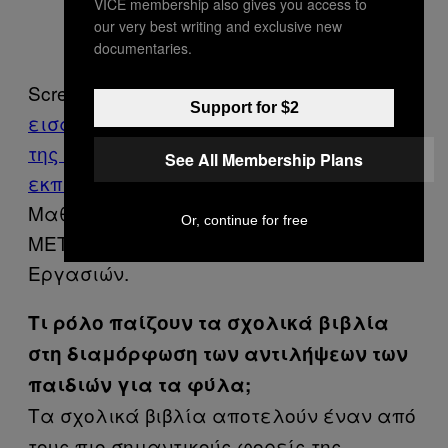
VICE membership also gives you access to
our very best writing and exclusive new
documentaries.
Screenshot από
έρευνα με στόχο την
Support for $2
εισαγωγή θεμάτων για την προώθηση
της ισότητας των φύλων στην
See All Membership Plans
εκπαιδευτική διαδικασία
. ΜΕ:
Μαθηματικά Ε’ τάξης,
Or, continue for free
ΜΕΤΕ: Μαθηματικά, Ε ́ Τάξη, Τετράδιο
Εργασιών.
Τι ρόλο παίζουν τα σχολικά βιβλία
στη διαμόρφωση των αντιλήψεων των
παιδιών για τα φύλα;
Τα σχολικά βιβλία αποτελούν έναν από
τους πιο σημαντικούς φορείς της