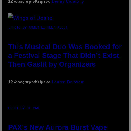
12 ώρες πριν
Κείμενο
Denny Connolly
(PHOTO BY AMBER LITTLE/PRESS)
This Musical Duo Was Booked for
a Festival Stage That Didn’t Exist,
Then Gaslit by Organizers
12 ώρες πριν
Κείμενο
Lauren Boisvert
COURTESY OF PAX
PAX’s New Aurora Burst Vape