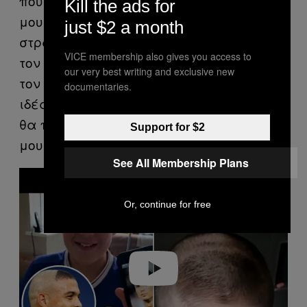
που έφερε τον Ρονάλντο στα χνάρια
Kill the ads for
μου. Ξέρω, όμως, πως αν όλα πάνε
just $2 a month
στραβά στη ζωή μου έχω πάντα ανοιχτό
VICE membership also gives you access to
τον δρόμο να γίνω τρελός και να μηνύσω
our very best writing and exclusive new
τον Ρονάλντο επειδή μου έκλεψε την
documentaries.
ιδέα. Δεν θα καταφέρω τίποτα, αλλά
θα πάρω τα 15 λεπτά δημοσιότητας που
Support for $2
μου αναλογούν σε αυτήν τη ζωή.
See All Membership Plans
P
l
a
y
Or, continue for free
v
i
d
e
o