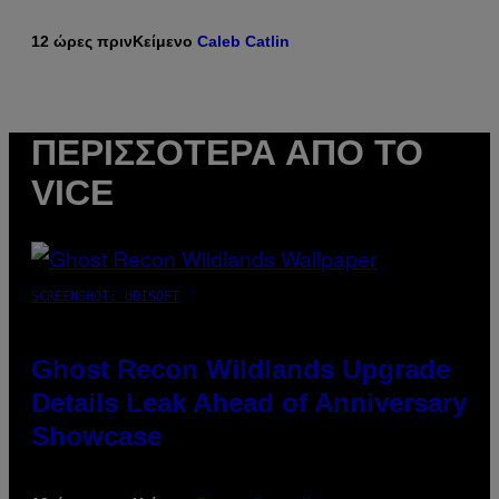
12 ώρες πριν
Κείμενο
Caleb Catlin
ΠΕΡΙΣΣΌΤΕΡΑ ΑΠΌ ΤΟ
VICE
SCREENSHOT: UBISOFT
Ghost Recon Wildlands Upgrade
Details Leak Ahead of Anniversary
Showcase