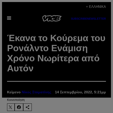
Μετάβαση
+ ΕΛΛΗΝΙΚΆ
στο
Ανοίξτε
περιεχόμενο
SUBSCRIBE
NEWSLETTER
το
μενού
Έκανα το Κούρεμα του
Ρονάλντο Ενάμιση
Χρόνο Νωρίτερα από
Αυτόν
Κείμενο
Νίκος Σταματίνης
14 Σεπτεμβρίου, 2022, 5:21μμ
Kοινοποίηση