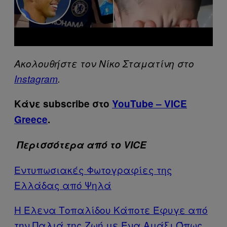
Aκολουθήστε τον Νίκο Σταματίνη στο
Instagram
.
Κάνε subscribe στο
YouTube – VICE
Greece
.
Περισσότερα από το VICE
Εντυπωσιακές Φωτογραφίες της
Ελλάδας από Ψηλά
Η Έλενα Τοπαλίδου Κάποτε Έφυγε από
την Παλιά της Ζωή με Ένα Αμάξι Όπως