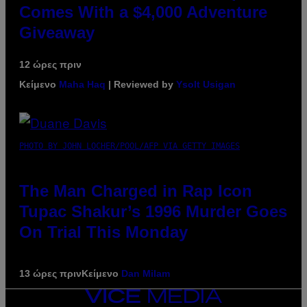
Comes With a $4,000 Adventure
Giveaway
12 ώρες πριν
Κείμενο
Maha Haq
| Reviewed by
Ysolt Usigan
PHOTO BY JOHN LOCHER/POOL/AFP VIA GETTY IMAGES
The Man Charged in Rap Icon
Tupac Shakur’s 1996 Murder Goes
On Trial This Monday
13 ώρες πριν
Κείμενο
Dan Milam
VICE
MEDIA