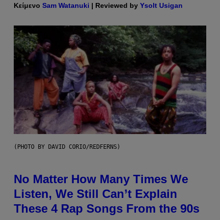
Κείμενο
Sam Watanuki
| Reviewed by
Ysolt Usigan
(PHOTO BY DAVID CORIO/REDFERNS)
No Matter How Many Times We
Listen, We Still Can’t Explain
These 4 Rap Songs From the 90s