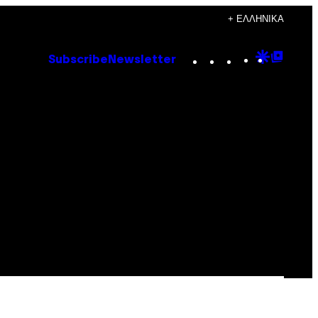
+ ΕΛΛΗΝΙΚΆ
Instagram
TikTok
YouTube
Google
Goog
Subscribe
Newsletter
Discove
Top
Posts