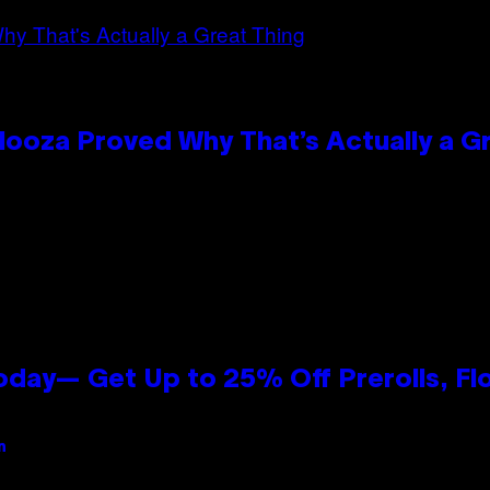
looza Proved Why That’s Actually a G
oday— Get Up to 25% Off Prerolls, Fl
n