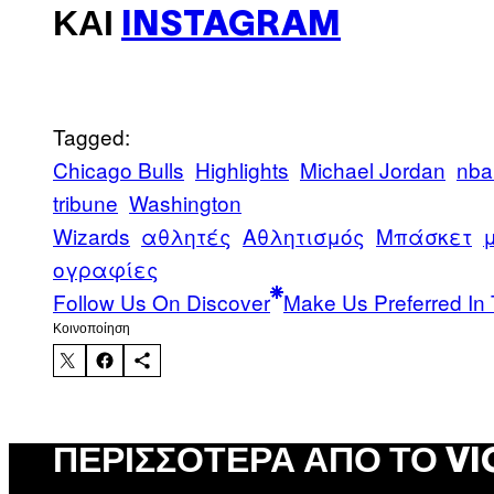
ΚΑΙ
INSTAGRAM
Tagged:
Chicago Bulls
Highlights
Michael Jordan
nba
tribune
Washington
Wizards
αθλητές
Αθλητισμός
Μπάσκετ
ογραφίες
Follow Us On Discover
Make Us Preferred In 
Kοινοποίηση
ΠΕΡΙΣΣΌΤΕΡΑ ΑΠΌ ΤΟ VI