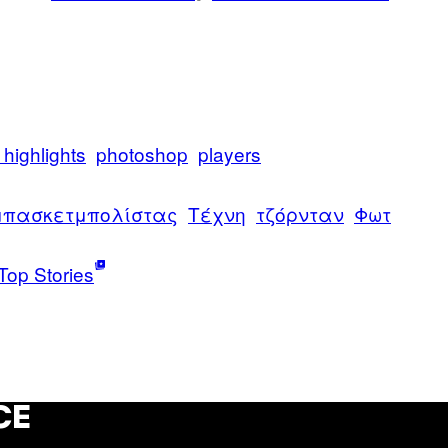
 highlights
photoshop
players
μπασκετμπολίστας
Τέχνη
τζόρνταν
Φωτ
Top Stories
CE