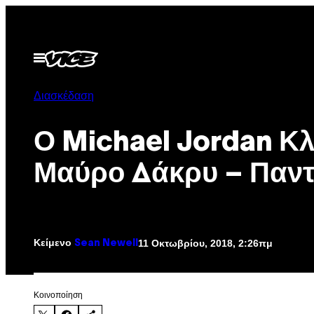
Μετάβαση
στο
περιεχόμενο
Ανοίξτε
το
μενού
Διασκέδαση
Ο Michael Jordan Κλα
Μαύρο Δάκρυ – Παν
Κείμενο
11 Οκτωβρίου, 2018, 2:26πμ
Sean Newell
Kοινοποίηση