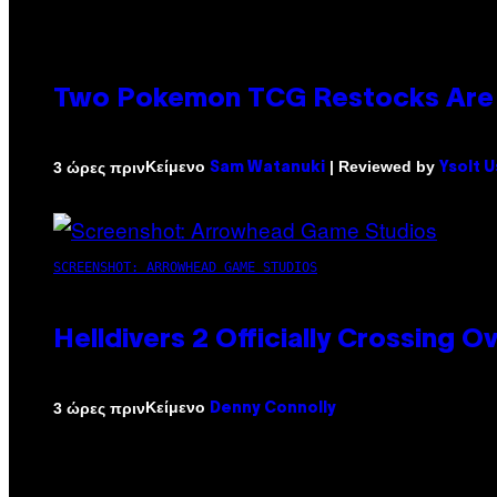
Two Pokemon TCG Restocks Are 
Κείμενο
| Reviewed by
3 ώρες πριν
Sam Watanuki
Ysolt 
SCREENSHOT: ARROWHEAD GAME STUDIOS
Helldivers 2 Officially Crossing
Κείμενο
3 ώρες πριν
Denny Connolly