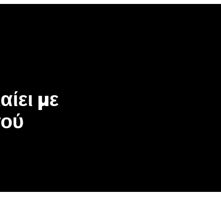
ίει με
τού