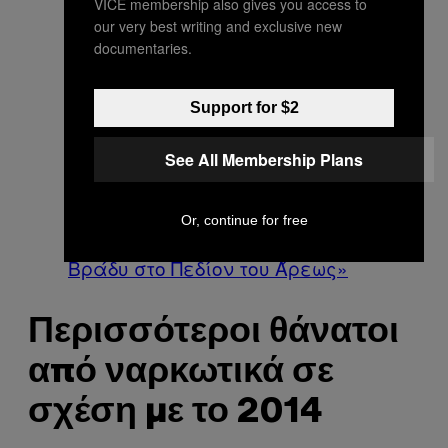
VICE membership also gives you access to
our very best writing and exclusive new
documentaries.
Support for $2
See All Membership Plans
Φωτογραφία: Αλεξία Τσαγκάρη
Or, continue for free
από το άρθρο του VICE
«Ένα
Βράδυ στο Πεδίον του Άρεως»
Περισσότεροι θάνατοι
από ναρκωτικά σε
σχέση με το 2014