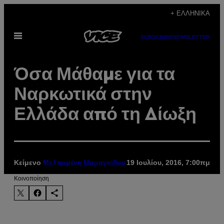
Μετάβαση
+ ΕΛΛΗΝΙΚΆ
στο
Ανοίξτε
περιεχόμενο
SUBSCRIBE
NEWSLETTER
το
μενού
Όσα Μάθαμε για τα
Ναρκωτικά στην
Ελλάδα από τη Δίωξη
Κείμενο
19 Ιουλίου, 2016, 7:00πμ
Μελπομένη Μαραγκίδου
Kοινοποίηση