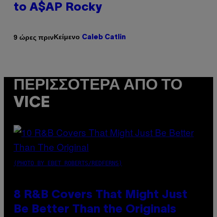
to A$AP Rocky
Κείμενο
9 ώρες πριν
Caleb Catlin
ΠΕΡΙΣΣΌΤΕΡΑ ΑΠΌ ΤΟ
VICE
(PHOTO BY EBET ROBERTS/REDFERNS)
8 R&B Covers That Might Just
Be Better Than the Originals