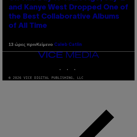
and Kanye West Dropped One of
the Best Collaborative Albums
of All Time
Κείμενο
13 ώρες πριν
Caleb Catlin
VICE
MEDIA
INSTAGRAM
TIKTOK
YOUTUBE
© 2026 VICE DIGITAL PUBLISHING, LLC