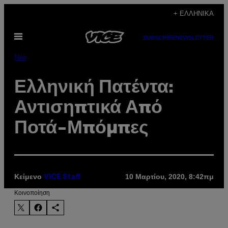
Μετάβαση
+ ΕΛΛΗΝΙΚΆ
στο
Ανοίξτε
περιεχόμενο
SUBSCRIBE
NEWSLETTER
το
μενού
Νέα
Ελληνική Πατέντα:
Αντισηπτικά Από
Ποτά-Μπόμπες
Κείμενο
10 Μαρτίου, 2020, 8:42πμ
VICE Staff
Kοινοποίηση