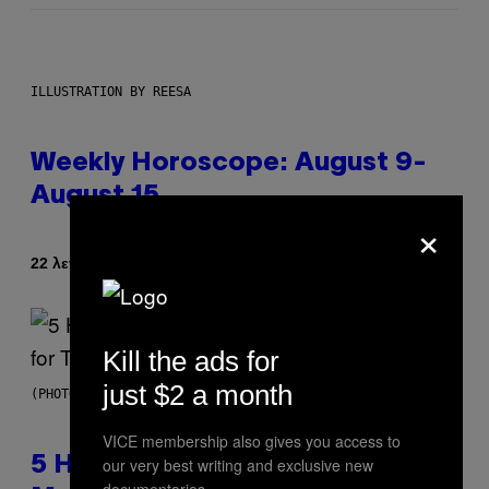
ILLUSTRATION BY REESA
Weekly Horoscope: August 9-
August 15
×
Κείμενο
22 λεπτά πριν
Ashley Fike
Kill the ads for
just $2 a month
(PHOTO BY STEVE GRANITZ/WIREIMAGE)
VICE membership also gives you access to
our very best writing and exclusive new
5 Hip-Hop Songs That Are Most
documentaries.