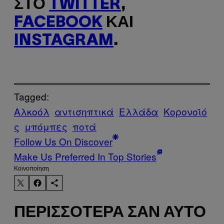
ΣΤΟ
TWITTER
,
FACEBOOK
ΚΑΙ
INSTAGRAM
.
Tagged:
Αλκοόλ
αντισηπτικά
Ελλάδα
Κορονοϊό
ς
μπόμπες
ποτά
Follow Us On Discover
Make Us Preferred In Top Stories
Kοινοποίηση
ΠΕΡΙΣΣΌΤΕΡΑ ΣΑΝ ΑΥΤΌ