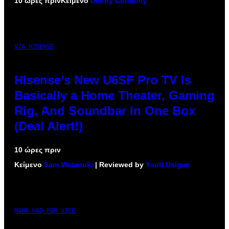
10 ώρες πριν
Κείμενο
Denny Connolly
VIA HISENSE
Hisense’s New U6SF Pro TV Is
Basically a Home Theater, Gaming
Rig, And Soundbar In One Box
(Deal Alert!)
10 ώρες πριν
Κείμενο
Sam Watanuki
| Reviewed by
Ysolt Usigan
MAHA HAQ FOR VICE