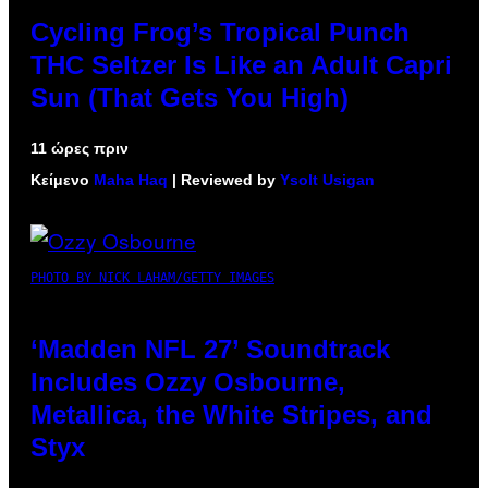
Cycling Frog’s Tropical Punch
THC Seltzer Is Like an Adult Capri
Sun (That Gets You High)
11 ώρες πριν
Κείμενο
Maha Haq
| Reviewed by
Ysolt Usigan
PHOTO BY NICK LAHAM/GETTY IMAGES
‘Madden NFL 27’ Soundtrack
Includes Ozzy Osbourne,
Metallica, the White Stripes, and
Styx