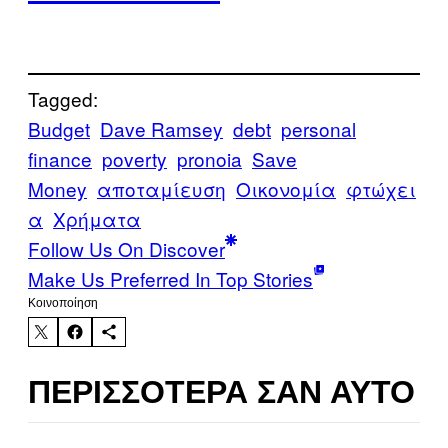
Tagged:
Budget
Dave Ramsey
debt
personal
finance
poverty
pronoia
Save
Money
αποταμίευση
Οικονομία
φτώχει
α
Χρήματα
Follow Us On Discover
Make Us Preferred In Top Stories
Kοινοποίηση
ΠΕΡΙΣΣΌΤΕΡΑ ΣΑΝ ΑΥΤΌ