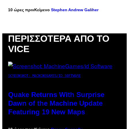
10 ώρες πριν
Κείμενο
Stephen Andrew Galiher
ΠΕΡΙΣΣΌΤΕΡΑ ΑΠΌ ΤΟ
VICE
SCREENSHOT: MACHINEGAMES/ID SOFTWARE
Quake Returns With Surprise
Dawn of the Machine Update
Featuring 19 New Maps