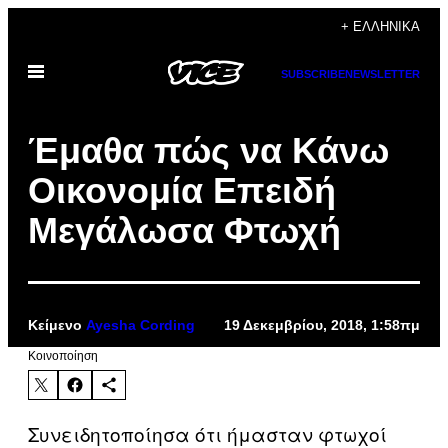
Μετάβαση
+ ΕΛΛΗΝΙΚΆ
στο
Ανοίξτε
περιεχόμενο
SUBSCRIBE
NEWSLETTER
το
μενού
Έμαθα πώς να Κάνω
Οικονομία Επειδή
Μεγάλωσα Φτωχή
Κείμενο
Ayesha Cording
19 Δεκεμβρίου, 2018, 1:58πμ
Kοινοποίηση
Συνειδητοποίησα ότι ήμασταν φτωχοί