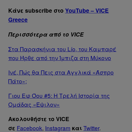
Κάνε subscribe στο
YouTube – VICE
Greece
Περισσότερα από το VICE
Στα Παρασκήνια του Lío, του Καμπαρέ
που Ήρθε από την Ίμπιζα στη Μύκονο
Ινέ, Πώς θα Πεις στα Αγγλικά «Άσπρο
Πάτο»;
Γιου Εφ Όου #5: H Τρελή Ιστορία της
Ομάδας «Έψιλον»
Ακολουθήστε το VICE
Facebook
,
Instagram
Twitter
.
σε
και