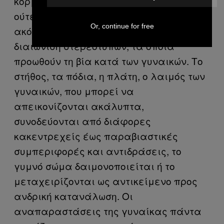
κορμί τους, δεν είναι τόσο επουσιώδες,
ούτε αμελητέο ζήτημα. Είναι ένα
Or, continue for free
ακόμα λιθαράκι που συμβάλλει στη
διαιώνιση στερεοτύπων, τα οποία
προωθούν τη βία κατά των γυναικών. Το
στήθος, τα πόδια, η πλάτη, ο λαιμός των
γυναικών, που μπορεί να
απεικονίζονται ακάλυπτα,
συνοδεύονται από διάφορες
κακεντρεχείς έως παραβιαστικές
συμπεριφορές και αντιδράσεις, το
γυμνό σώμα δαιμονοποιείται ή το
μεταχειρίζονται ως αντικείμενο προς
ανδρική κατανάλωση. Οι
αναπαραστάσεις της γυναίκας πάντα