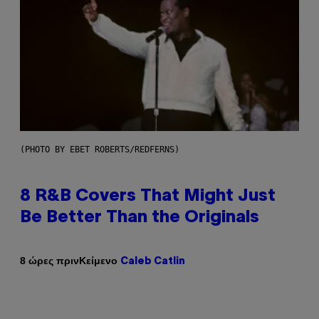
(PHOTO BY EBET ROBERTS/REDFERNS)
8 R&B Covers That Might Just
Be Better Than the Originals
Κείμενο
8 ώρες πριν
Caleb Catlin