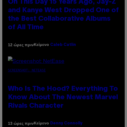
On This Day 15 Years Ago, Jay-Z
and Kanye West Dropped One of
the Best Collaborative Albums
of All Time
Κείμενο
12 ώρες πριν
Caleb Catlin
SCREENSHOT: NETEASE
Who Is The Hood? Everything To
Know About The Newest Marvel
Rivals Character
Κείμενο
13 ώρες πριν
Denny Connolly