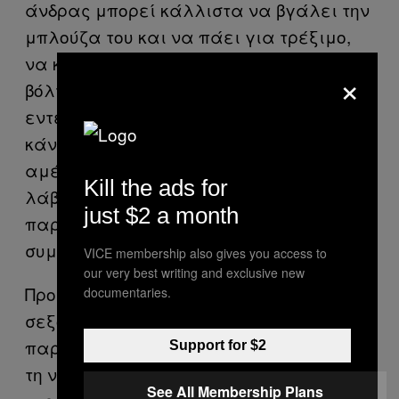
άνδρας μπορεί κάλλιστα να βγάλει την
μπλούζα του και να πάει για τρέξιμο,
να κυκλοφορήσει στον δρόμο, να βγάλει
×
βόλτα το σκυλί του. Και αντιμετωπίζεται
εντελώς φυσιολογικά. Εάν μια γυναίκα
κάνει το ίδιο και μείνει με το σουτιέν,
αμέσως θα προσελκύσει βλέμματα, θα
Kill the ads for
λάβει σχόλια και θα γίνει αποδέκτης
just $2 a month
παραβιαστικών και κακοποιητικών
συμπεριφορών.
VICE membership also gives you access to
our very best writing and exclusive new
Προφανώς, η επανειλημμένη
documentaries.
σεξουαλικοποίηση των γυναικών και η
παρουσίασή τους με τρόπο που υποτιμά
Support for $2
τη νοημοσύνη τους και υποβαθμίζει το
See All Membership Plans