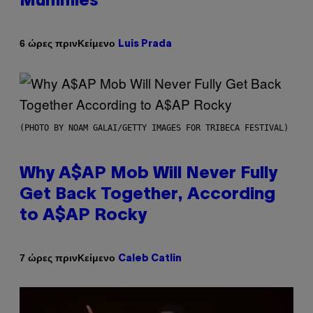
Mummies
Κείμενο
6 ώρες πριν
Luis Prada
(PHOTO BY NOAM GALAI/GETTY IMAGES FOR TRIBECA FESTIVAL)
Why A$AP Mob Will Never Fully
Get Back Together, According
to A$AP Rocky
Κείμενο
7 ώρες πριν
Caleb Catlin