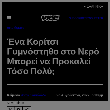
Μετάβαση
+ ΕΛΛΗΝΙΚΆ
στο
Ανοίξτε
περιεχόμενο
SUBSCRIBE
NEWSLETTER
το
μενού
Δικαιώματα
Ένα Κορίτσι
Γυμνόστηθο στο Νερό
Μπορεί να Προκαλεί
Τόσο Πολύ;
Κείμενο
25 Αυγούστου, 2022, 5:08μμ
Άντυ Κουκλάδα
Kοινοποίηση