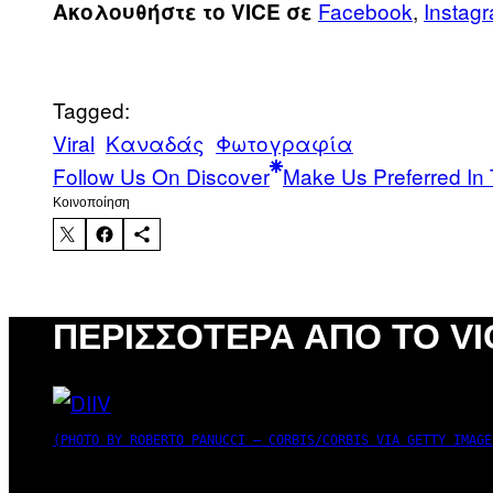
Facebook
,
Instag
Ακολουθήστε το VICE σε
Tagged:
Viral
Καναδάς
Φωτογραφία
Follow Us On Discover
Make Us Preferred In 
Kοινοποίηση
ΠΕΡΙΣΣΌΤΕΡΑ ΑΠΌ ΤΟ VI
(PHOTO BY ROBERTO PANUCCI – CORBIS/CORBIS VIA GETTY IMAGE