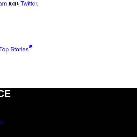
ram
Twitter
.
και
Top Stories
CE
S)