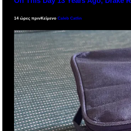
On This Day 13 Years Ago, Drake R
14 ώρες πριν
Κείμενο
Caleb Catlin