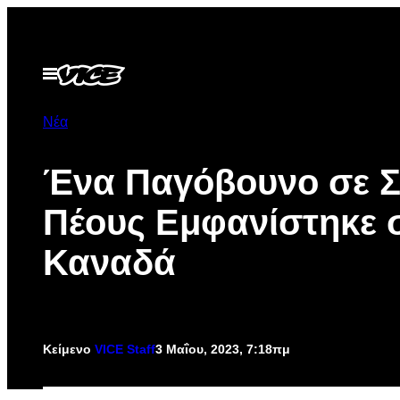
Μετάβαση
στο
περιεχόμενο
Ανοίξτε
το
μενού
Νέα
Ένα Παγόβουνο σε 
Πέους Εμφανίστηκε 
Καναδά
Κείμενο
VICE Staff
3 Μαΐου, 2023, 7:18πμ