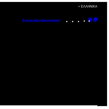
+ ΕΛΛΗΝΙΚΆ
Instagram
TikTok
YouTube
Google
Googl
Subscribe
Newsletter
Discover
Top
Posts