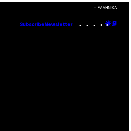
+ ΕΛΛΗΝΙΚΆ
Instagram
TikTok
YouTube
Google
Goog
Subscribe
Newsletter
Discove
Top
Posts