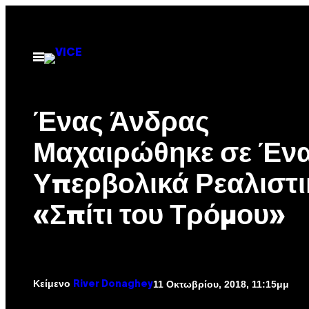
Μετάβαση
στο
περιεχόμενο
Ανοίξτε
το
μενού
Ένας Άνδρας
Μαχαιρώθηκε σε Έν
Υπερβολικά Ρεαλιστι
«Σπίτι του Τρόμου»
Κείμενο
11 Οκτωβρίου, 2018, 11:15μμ
River Donaghey