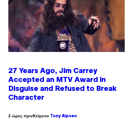
27 Years Ago, Jim Carrey
Accepted an MTV Award in
Disguise and Refused to Break
Character
Κείμενο
2 ώρες πριν
Tony Alpsen