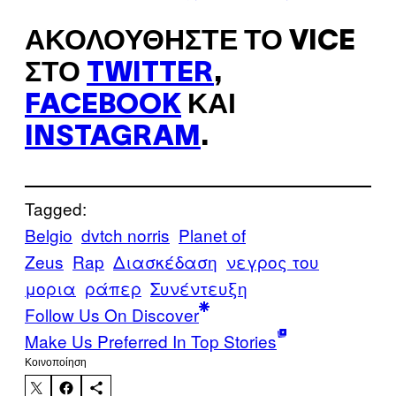
ΑΚΟΛΟΥΘΉΣΤΕ ΤΟ VICE
ΣΤΟ
TWITTER
,
FACEBOOK
ΚΑΙ
INSTAGRAM
.
Tagged:
Belgio
dvtch norris
Planet of
Zeus
Rap
Διασκέδαση
νεγρος του
μορια
ράπερ
Συνέντευξη
Follow Us On Discover
Make Us Preferred In Top Stories
Kοινοποίηση