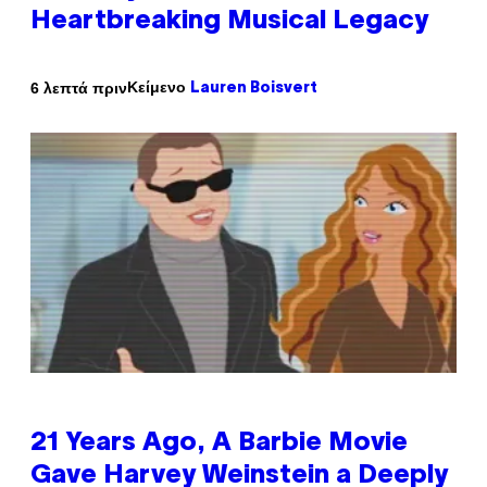
Heartbreaking Musical Legacy
Κείμενο
6 λεπτά πριν
Lauren Boisvert
21 Years Ago, A Barbie Movie
Gave Harvey Weinstein a Deeply