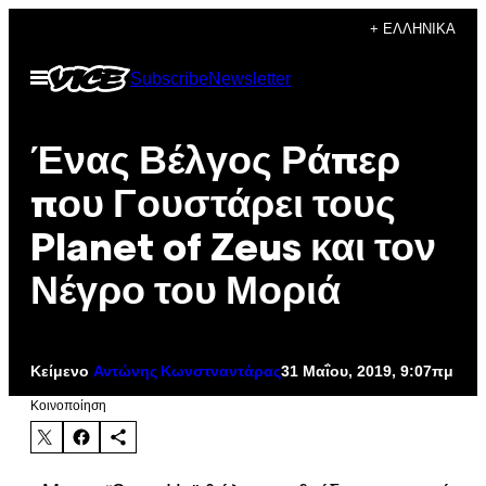
Μετάβαση
+ ΕΛΛΗΝΙΚΆ
στο
Ανοίξτε
Subscribe
Newsletter
περιεχόμενο
το
μενού
Ένας Βέλγος Ράπερ
που Γουστάρει τους
Planet of Zeus και τον
Νέγρο του Μοριά
Κείμενο
31 Μαΐου, 2019, 9:07πμ
Αντώνης Κωνστναντάρας
Kοινοποίηση