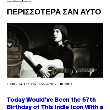
ΠΕΡΙΣΣΌΤΕΡΑ ΣΑΝ ΑΥΤΌ
(PHOTO BY LEX VAN ROSSEN/MAI/REDFERNS)
Today Would’ve Been the 57th
Birthday of This Indie Icon With a