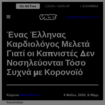
Μετάβαση
Go Ad Free
LOGIN / SIGN UP
+ ΕΛΛΗΝΙΚΆ
στο
Ανοίξτε
περιεχόμενο
SUBSCRIBE
NEWSLETTER
το
μενού
Ένας Έλληνας
Καρδιολόγος Μελετά
Γιατί οι Καπνιστές Δεν
Νοσηλεύονται Τόσο
Συχνά με Κορονοϊό
Κείμενο
4 Μαΐου, 2020, 6:06μμ
Alex Norcia
Kοινοποίηση