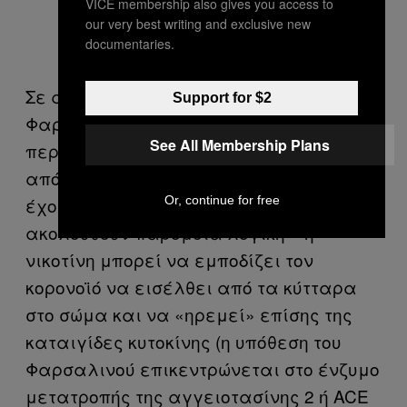
VICE membership also gives you access to
our very best writing and exclusive new
documentaries.
Σε αντίθεση με τη μελέτη του Κ.
Support for $2
Φαρσαλινού, η γαλλική μελέτη δεν έχει
See All Membership Plans
περάσει τη διαδικασία αξιολόγησης
από ομότιμους. Οι ερευνητές επίσης
Or, continue for free
έχουν διαφορετική υπόθεση, αν και
ακολουθούν παρόμοια λογική – η
νικοτίνη μπορεί να εμποδίζει τον
κορονοϊό να εισέλθει από τα κύτταρα
στο σώμα και να «ηρεμεί» επίσης της
καταιγίδες κυτοκίνης (η υπόθεση του
Φαρσαλινού επικεντρώνεται στο ένζυμο
μετατροπής της αγγειοτασίνης 2 ή ACE