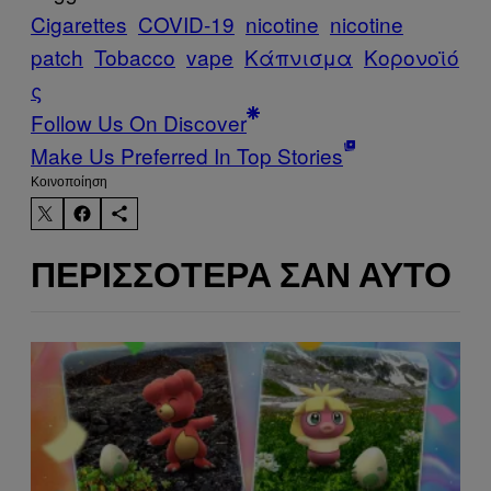
Cigarettes
COVID-19
nicotine
nicotine
patch
Tobacco
vape
Κάπνισμα
Κορονοϊό
ς
Follow Us On Discover
Make Us Preferred In Top Stories
Kοινοποίηση
ΠΕΡΙΣΣΌΤΕΡΑ ΣΑΝ ΑΥΤΌ