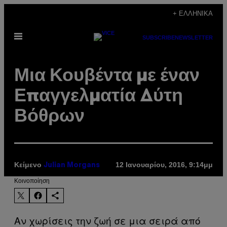
Μετάβαση
+ ΕΛΛΗΝΙΚΆ
στο
Ανοίξτε
περιεχόμενο
SUBSCRIBE
NEWSLETTER
το
μενού
Μια Κουβέντα με έναν
Επαγγελματία Δύτη
Βόθρων
Κείμενο
12 Ιανουαρίου, 2016, 9:14μμ
Julian Morgans
Kοινοποίηση
Αν χωρίσεις την ζωή σε μια σειρά από