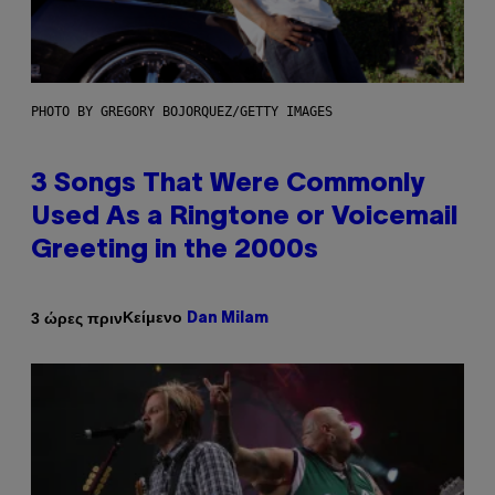
PHOTO BY GREGORY BOJORQUEZ/GETTY IMAGES
3 Songs That Were Commonly
Used As a Ringtone or Voicemail
Greeting in the 2000s
Κείμενο
3 ώρες πριν
Dan Milam