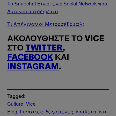
Το Snapchat Είναι ένα Social Network που
Aυτοκαταστρέφεται
Τι Απέγιναν οι Mετροσέξουαλ;
ΑΚΟΛΟΥΘΉΣΤΕ ΤΟ VICE
ΣΤΟ
TWITTER
,
FACEBOOK
ΚΑΙ
INSTAGRAM
.
Tagged:
Culture
Vice
Blog
Γυναίκες
δεξαμενές
δουλειά
δύτ