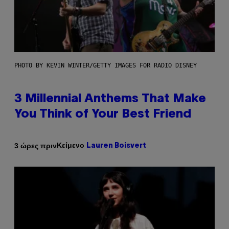
PHOTO BY KEVIN WINTER/GETTY IMAGES FOR RADIO DISNEY
3 Millennial Anthems That Make
You Think of Your Best Friend
Κείμενο
3 ώρες πριν
Lauren Boisvert