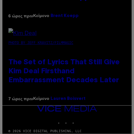
Κείμενο
6 ώρες πριν
Brent Koepp
PHOTO BY JEFF KRAVITZ/FILMMAGIC
The Set of Lyrics That Still Give
Kim Deal Firsthand
Embarrassment Decades Later
Κείμενο
7 ώρες πριν
Lauren Boisvert
VICE
MEDIA
INSTAGRAM
TIKTOK
YOUTUBE
© 2026 VICE DIGITAL PUBLISHING, LLC