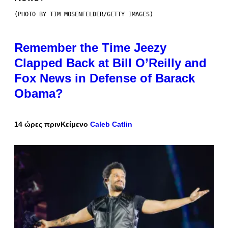
(PHOTO BY TIM MOSENFELDER/GETTY IMAGES)
Remember the Time Jeezy
Clapped Back at Bill O’Reilly and
Fox News in Defense of Barack
Obama?
14 ώρες πριν
Κείμενο
Caleb Catlin