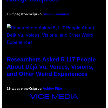
18 ώρες πριν
Κείμενο
Sammi Caramela
Researchers Asked 5,117 People
About Déjà Vu, Voices, Visions,
and Other Weird Experiences
19 ώρες πριν
Κείμενο
Ashley Fike
VICE
MEDIA
INSTAGRAM
TIKTOK
YOUTUBE