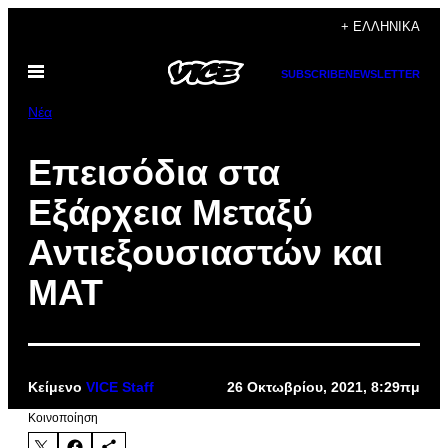
Μετάβαση
+ ΕΛΛΗΝΙΚΆ
στο
Ανοίξτε
περιεχόμενο
SUBSCRIBE
NEWSLETTER
το
μενού
Νέα
Επεισόδια στα
Εξάρχεια Μεταξύ
Αντιεξουσιαστών και
ΜΑΤ
Κείμενο
VICE Staff
26 Οκτωβρίου, 2021, 8:29πμ
Kοινοποίηση