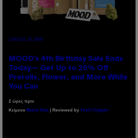
COURTESY OF MOOD
MOOD’s 4th Birthday Sale Ends
Today— Get Up to 25% Off
Prerolls, Flower, and More While
You Can
2 ώρες πριν
Κείμενο
| Reviewed by
Maha Haq
Ysolt Usigan