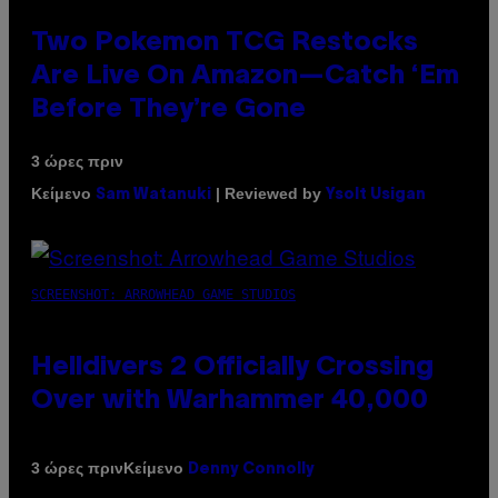
Two Pokemon TCG Restocks
Are Live On Amazon—Catch ‘Em
Before They’re Gone
3 ώρες πριν
Κείμενο
| Reviewed by
Sam Watanuki
Ysolt Usigan
SCREENSHOT: ARROWHEAD GAME STUDIOS
Helldivers 2 Officially Crossing
Over with Warhammer 40,000
Κείμενο
3 ώρες πριν
Denny Connolly