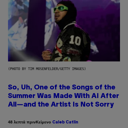
(PHOTO BY TIM MOSENFELDER/GETTY IMAGES)
So, Uh, One of the Songs of the
Summer Was Made With AI After
All—and the Artist Is Not Sorry
Κείμενο
48 λεπτά πριν
Caleb Catlin