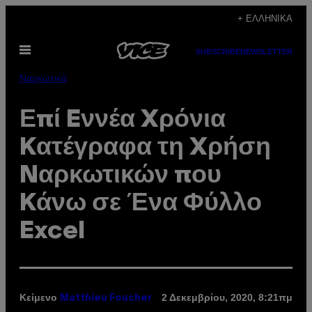
Μετάβαση
+ ΕΛΛΗΝΙΚΆ
στο
Ανοίξτε
περιεχόμενο
SUBSCRIBE
NEWSLETTER
το
μενού
Ναρκωτικά
Επί Eννέα Xρόνια
Kατέγραφα τη Xρήση
Nαρκωτικών που
Kάνω σε Ένα Φύλλο
Excel
Κείμενο
2 Δεκεμβρίου, 2020, 8:21πμ
Matthieu Foucher