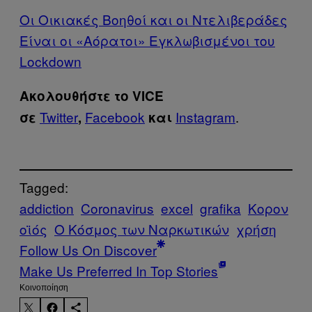
Οι Οικιακές Βοηθοί και οι Ντελιβεράδες
Είναι οι «Αόρατοι» Εγκλωβισμένοι του
Lockdown
Ακολουθήστε το VICE
Twitter
Facebook
Instagram
.
σε
,
και
Tagged:
addiction
Coronavirus
excel
grafika
Κορον
οϊός
Ο Κόσμος των Ναρκωτικών
χρήση
Follow Us On Discover
Make Us Preferred In Top Stories
Kοινοποίηση