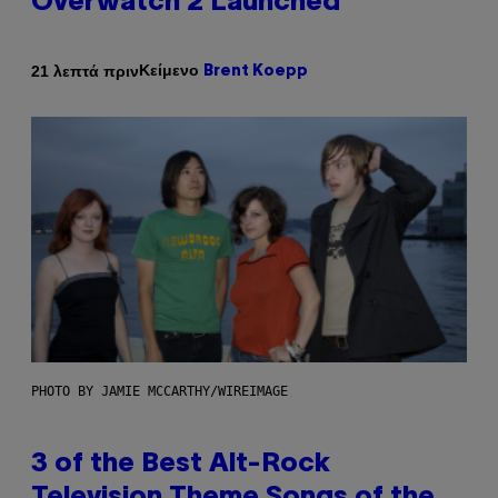
Overwatch 2 Launched
Κείμενο
21 λεπτά πριν
Brent Koepp
PHOTO BY JAMIE MCCARTHY/WIREIMAGE
3 of the Best Alt-Rock
Television Theme Songs of the