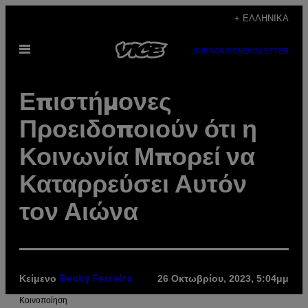
Μετάβαση
+ ΕΛΛΗΝΙΚΆ
στο
Ανοίξτε
περιεχόμενο
SUBSCRIBE
NEWSLETTER
το
μενού
Επιστήμονες
Προειδοποιούν ότι η
Κοινωνία Μπορεί να
Καταρρεύσει Αυτόν
τον Αιώνα
Κείμενο
26 Οκτωβρίου, 2023, 5:04μμ
Becky Ferreira
Kοινοποίηση