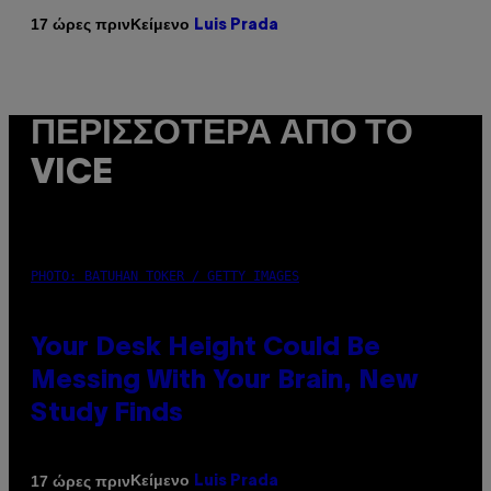
Κείμενο
17 ώρες πριν
Luis Prada
ΠΕΡΙΣΣΌΤΕΡΑ ΑΠΌ ΤΟ
VICE
PHOTO: BATUHAN TOKER / GETTY IMAGES
Your Desk Height Could Be
Messing With Your Brain, New
Study Finds
Κείμενο
17 ώρες πριν
Luis Prada