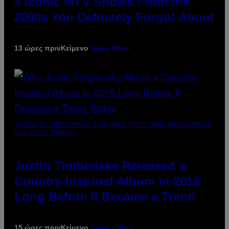
4 Iconic MTV Shows From the
2000s You Definitely Forgot About
13 ώρες πριν
Κείμενο
Haley Miller
(PHOTO BY CHRISTOPHER POLK/NBCU PHOTO BANK/NBCUNIVERSAL
VIA GETTY IMAGES)
Justin Timberlake Released a
Country-Inspired Album in 2018
Long Before It Became a Trend
15 ώρες πριν
Κείμενο
Caleb Catlin