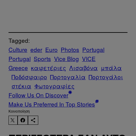
Tagged:
Culture
eder
Euro
Photos
Portugal
Portugal
Sports
Vice Blog
VICE
Greece
καφετέριες
Λισαβόνα
μπάλα
Ποδόσφαιρο
Πορτογαλία
Πορτογάλοι
στέκια
Φωτογραφίες
Follow Us On Discover
Make Us Preferred In Top Stories
Kοινοποίηση