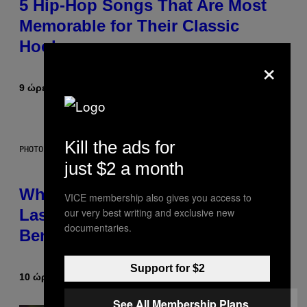
5 Hip-Hop Songs That Are Most
Memorable for Their Classic
Hooks
×
9 ώρες πριν
Κείμενο
Caleb Catlin
Kill the ads for
PHOTO: NASA; DR PIXEL / GETTY IMAGES
just $2 a month
Why NASA Wants to Send a
VICE membership also gives you access to
Laser-Powered Drone Into Caves
our very best writing and exclusive new
documentaries.
Beneath the Moon
Support for $2
10 ώρες πριν
Κείμενο
Luis Prada
See All Membership Plans