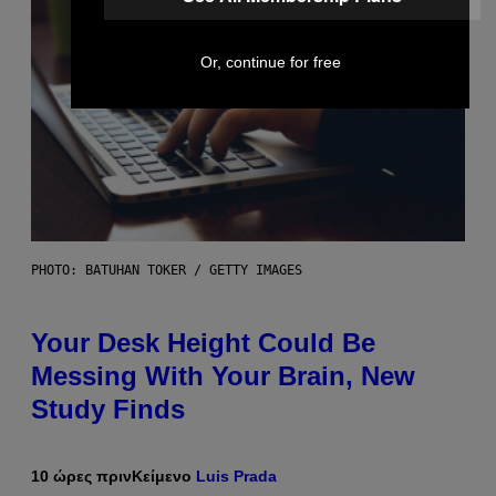
Or, continue for free
PHOTO: BATUHAN TOKER / GETTY IMAGES
Your Desk Height Could Be
Messing With Your Brain, New
Study Finds
10 ώρες πριν
Κείμενο
Luis Prada