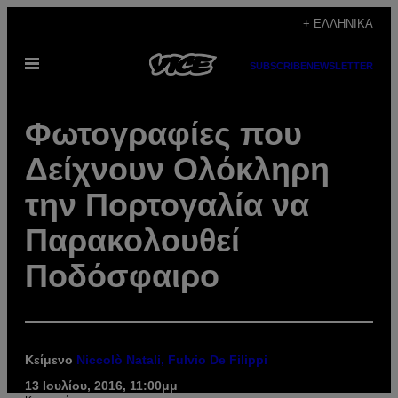
Μετάβαση
+ ΕΛΛΗΝΙΚΆ
στο
Ανοίξτε
περιεχόμενο
SUBSCRIBE
NEWSLETTER
το
μενού
Φωτογραφίες που
Δείχνουν Ολόκληρη
την Πορτογαλία να
Παρακολουθεί
Ποδόσφαιρο
Κείμενο
Niccolò Natali, Fulvio De Filippi
13 Ιουλίου, 2016, 11:00μμ