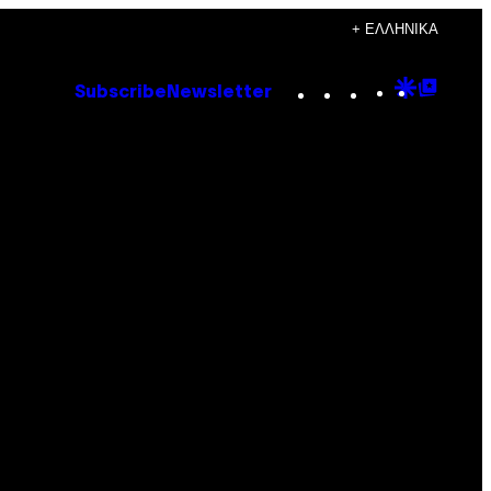
+ ΕΛΛΗΝΙΚΆ
Instagram
TikTok
YouTube
Google
Goog
Subscribe
Newsletter
Discove
Top
Posts