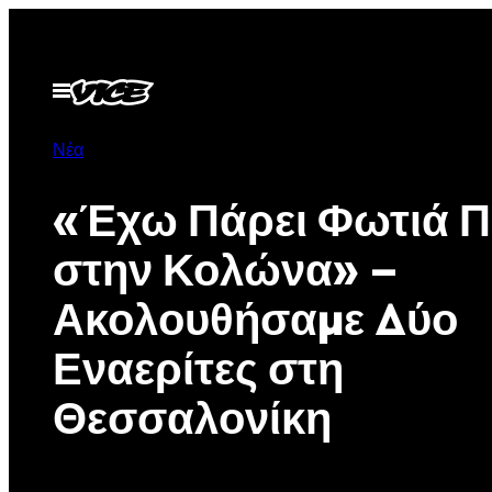
Μετάβαση
στο
περιεχόμενο
Ανοίξτε
το
μενού
Νέα
«Έχω Πάρει Φωτιά 
στην Κολώνα» –
Ακολουθήσαμε Δύο
Εναερίτες στη
Θεσσαλονίκη