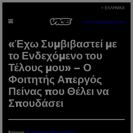
Μετάβαση
+ ΕΛΛΗΝΙΚΆ
στο
Ανοίξτε
περιεχόμενο
SUBSCRIBE
NEWSLETTER
το
μενού
«Έχω Συμβιβαστεί με
το Ενδεχόμενο του
Τέλους μου» – Ο
Φοιτητής Απεργός
Πείνας που Θέλει να
Σπουδάσει
Κείμενο
Μελπομένη Μαραγκίδου