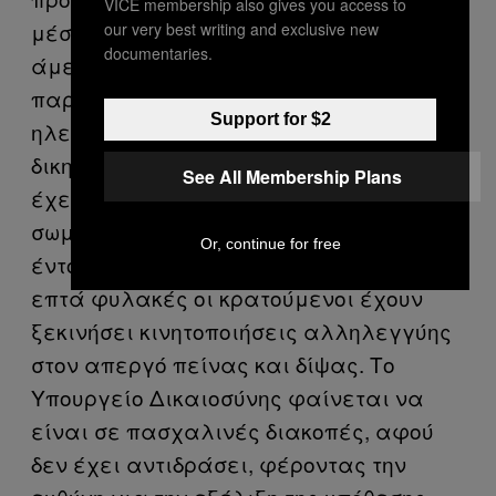
VICE membership also gives you access to
μέσω
avaaz
, ώστε να εφαρμοστεί
our very best writing and exclusive new
documentaries.
άμεσα ο νόμος και να του επιτραπεί η
παρακολούθηση των Σπουδών του με
Support for $2
ηλεκτρονική επιτήρηση. Σύμφωνα με τη
δικηγόρο του, Λήδα Κούτρα, ο Δημάκης
See All Membership Plans
έχει περισσότερο από 18% απώλεια
σωματικού βάρους, θολή όραση και
Or, continue for free
έντονο πόνο στο νεφρό. Την ίδια ώρα, σε
επτά φυλακές οι κρατούμενοι έχουν
ξεκινήσει κινητοποιήσεις αλληλεγγύης
στον απεργό πείνας και δίψας. Το
Υπουργείο Δικαιοσύνης φαίνεται να
είναι σε πασχαλινές διακοπές, αφού
δεν έχει αντιδράσει, φέροντας την