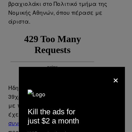
βραχιολάκι στο Πολιτικό τμήμα της
Νομικής Αθηνών, όπου πέρασε με
άριστα.
×
Ήδη η κατάσταση της υγείας του
39χρονου είναι ιδιαίτερα επιβαρυμένη
με το Υπουργείο Δικαιοσύνης να μην
Kill the ads for
έχει αντιδράσει στα
αίτηματα της
just $2 a month
συνηγόρου του
, αιτήματα που
προσυπογράφουν χιλιάδες πολίτες