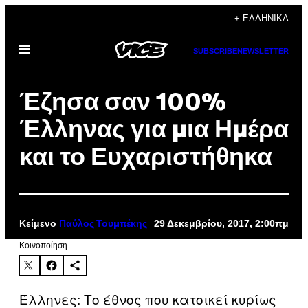
Μετάβαση
+ ΕΛΛΗΝΙΚΆ
στο
Ανοίξτε
περιεχόμενο
SUBSCRIBE
NEWSLETTER
το
μενού
Έζησα σαν 100%
Έλληνας για μια Ημέρα
και το Ευχαριστήθηκα
Κείμενο
29 Δεκεμβρίου, 2017, 2:00πμ
Παύλος Τουμπέκης
Kοινοποίηση
Έλληνες: Το έθνος που κατοικεί κυρίως