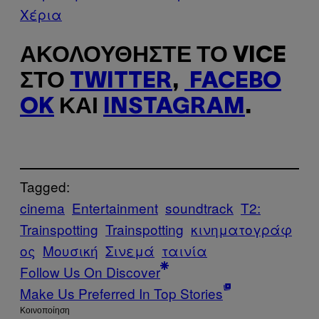
Χέρια
ΑΚΟΛΟΥΘΉΣΤΕ ΤΟ VICE
ΣΤΟ
TWITTER
,
FACEBO
OK
ΚΑΙ
INSTAGRAM
.
Tagged:
cinema
Entertainment
soundtrack
T2:
Trainspotting
Trainspotting
κινηματογράφ
ος
Μουσική
Σινεμά
ταινία
Follow Us On Discover
Make Us Preferred In Top Stories
Kοινοποίηση