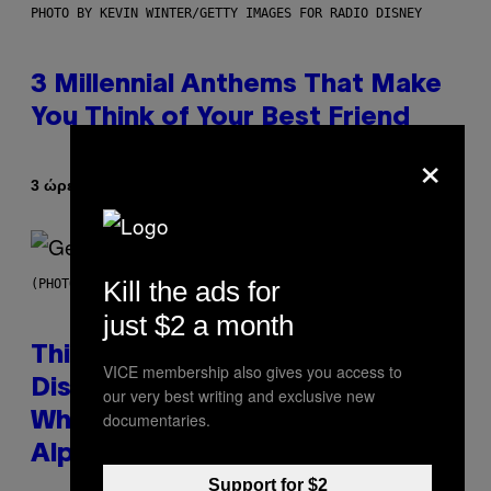
PHOTO BY KEVIN WINTER/GETTY IMAGES FOR RADIO DISNEY
3 Millennial Anthems That Make
You Think of Your Best Friend
×
Κείμενο
3 ώρες πριν
Lauren Boisvert
Kill the ads for
(PHOTO BY TAYLOR HILL/GETTY IMAGES)
just $2 a month
This Researcher Accidentally
VICE membership also gives you access to
Discovered the New ‘Millennial
our very best writing and exclusive new
documentaries.
Whoop’ of Pop Music: The Gen
Alpha Melody
Support for $2