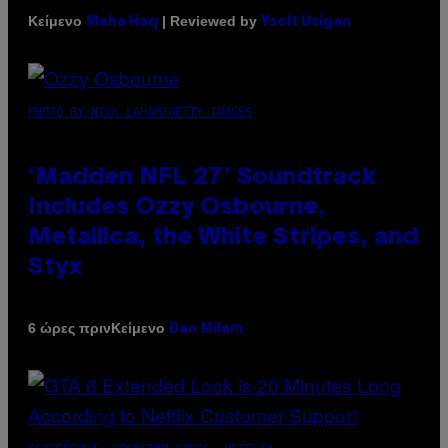
Κείμενο
| Reviewed by
Maha Haq
Ysolt Usigan
PHOTO BY NICK LAHAM/GETTY IMAGES
‘Madden NFL 27’ Soundtrack
Includes Ozzy Osbourne,
Metallica, the White Stripes, and
Styx
Κείμενο
6 ώρες πριν
Dan Milam