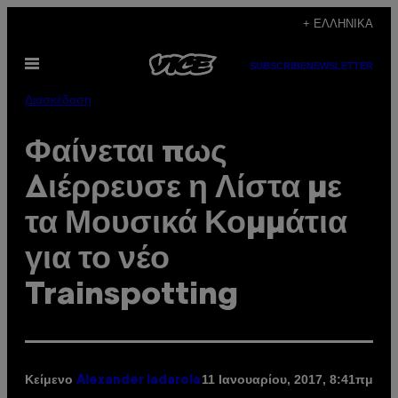
Μετάβαση
+ ΕΛΛΗΝΙΚΆ
στο
Ανοίξτε
περιεχόμενο
SUBSCRIBE
NEWSLETTER
το
μενού
Διασκέδαση
Φαίνεται πως
Διέρρευσε η Λίστα με
τα Μουσικά Κομμάτια
για το νέο
Trainspotting
Κείμενο
11 Ιανουαρίου, 2017, 8:41πμ
Alexander Iadarola