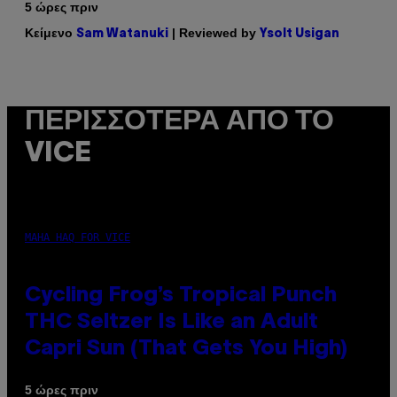
5 ώρες πριν
Κείμενο
| Reviewed by
Sam Watanuki
Ysolt Usigan
ΠΕΡΙΣΣΌΤΕΡΑ ΑΠΌ ΤΟ
VICE
MAHA HAQ FOR VICE
Cycling Frog’s Tropical Punch
THC Seltzer Is Like an Adult
Capri Sun (That Gets You High)
5 ώρες πριν