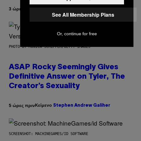
Κείμενο
3 ώρες πριν
Lauren Boisvert
See All Membership Plans
Or, continue for free
PHOTO BY MONICA SCHIPPER/GETTY IMAGES
ASAP Rocky Seemingly Gives
Definitive Answer on Tyler, The
Creator’s Sexuality
Κείμενο
5 ώρες πριν
Stephen Andrew Galiher
SCREENSHOT: MACHINEGAMES/ID SOFTWARE