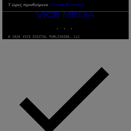
Κείμενο
7 ώρες πριν
Lauren Boisvert
VICE
MEDIA
INSTAGRAM
TIKTOK
YOUTUBE
© 2026 VICE DIGITAL PUBLISHING, LLC