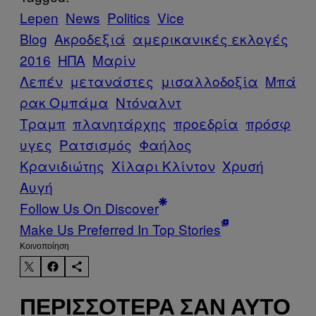
Lepen
News
Politics
Vice
Blog
Ακροδεξιά
αμερικανικές εκλογές
2016
ΗΠΑ
Μαρίν
Λεπέν
μετανάστες
μισαλλοδοξία
Μπά
ρακ Ομπάμα
Ντόναλντ
Τραμπ
πλανητάρχης
προεδρία
πρόσφ
υγες
Ρατσισμός
Φαήλος
Κρανιδιώτης
Χίλαρι Κλίντον
Χρυσή
Αυγή
Follow Us On Discover
Make Us Preferred In Top Stories
Kοινοποίηση
ΠΕΡΙΣΣΌΤΕΡΑ ΣΑΝ ΑΥΤΌ