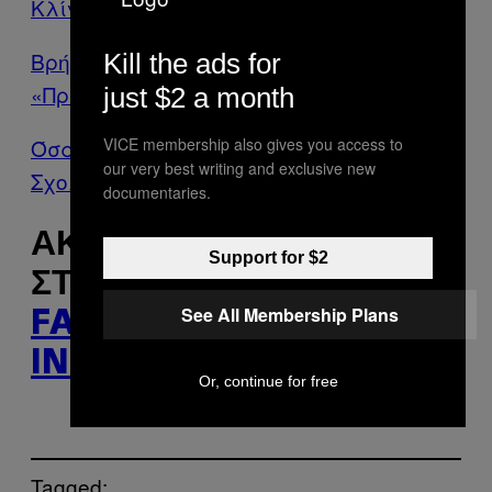
Κλίντον
Βρήκαμε Έναν Ακόμα πιο νέο
Kill the ads for
«Πρωθυπουργό» για την Ελλάδα
just $2 a month
VICE membership also gives you access to
Όσα Έμαθα Αποφοιτώντας από το
our very best writing and exclusive new
Σχολείο Σχέσεων της Αίγινας
documentaries.
ΑΚΟΛΟΥΘΉΣΤΕ ΤΟ VICE
Support for $2
ΣΤΟ
TWITTER
,
See All Membership Plans
FACEBOOK
ΚΑΙ
INSTAGRAM
.
Or, continue for free
Tagged: