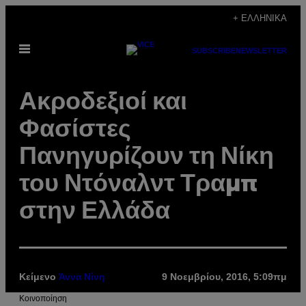
Μετάβαση
+ ΕΛΛΗΝΙΚΆ
στο
Ανοίξτε
περιεχόμενο
SUBSCRIBE
NEWSLETTER
το
μενού
Ακροδεξιοί και
Φασίστες
Πανηγυρίζουν τη Νίκη
του Ντόναλντ Τραμπ
στην Ελλάδα
Κείμενο
9 Νοεμβρίου, 2016, 5:09πμ
Άννα Νίνη
Kοινοποίηση