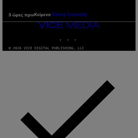
Κείμενο
3 ώρες πριν
Denny Connolly
VICE
MEDIA
INSTAGRAM
TIKTOK
YOUTUBE
© 2026 VICE DIGITAL PUBLISHING, LLC