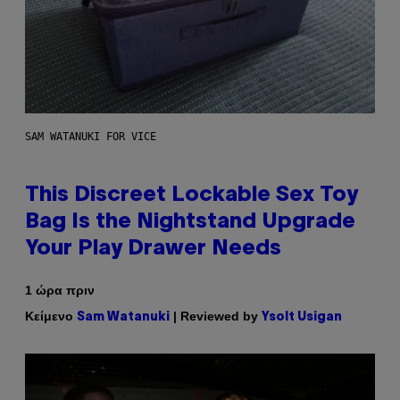
SAM WATANUKI FOR VICE
This Discreet Lockable Sex Toy
Bag Is the Nightstand Upgrade
Your Play Drawer Needs
1 ώρα πριν
Κείμενο
| Reviewed by
Sam Watanuki
Ysolt Usigan