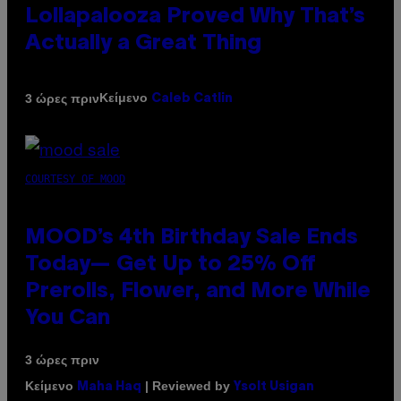
Lollapalooza Proved Why That’s
Actually a Great Thing
Κείμενο
3 ώρες πριν
Caleb Catlin
COURTESY OF MOOD
MOOD’s 4th Birthday Sale Ends
Today— Get Up to 25% Off
Prerolls, Flower, and More While
You Can
3 ώρες πριν
Κείμενο
| Reviewed by
Maha Haq
Ysolt Usigan