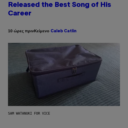
Released the Best Song of His
Career
Κείμενο
10 ώρες πριν
Caleb Catlin
SAM WATANUKI FOR VICE