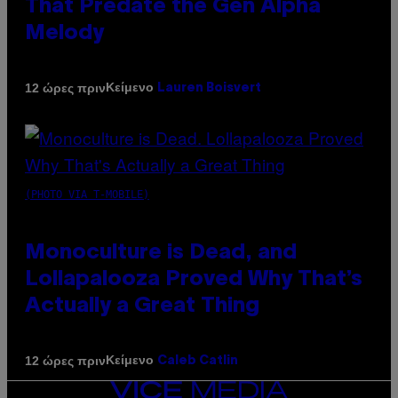
That Predate the Gen Alpha
Melody
Κείμενο
12 ώρες πριν
Lauren Boisvert
(PHOTO VIA T-MOBILE)
Monoculture is Dead, and
Lollapalooza Proved Why That’s
Actually a Great Thing
Κείμενο
12 ώρες πριν
Caleb Catlin
VICE