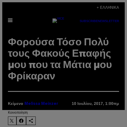
Μετάβαση
+ ΕΛΛΗΝΙΚΆ
στο
Ανοίξτε
περιεχόμενο
SUBSCRIBE
NEWSLETTER
το
μενού
Φορούσα Τόσο Πολύ
τους Φακούς Επαφής
μου που τα Μάτια μου
Φρίκαραν
Κείμενο
10 Ιουλίου, 2017, 1:00πμ
Melissa Meinzer
Kοινοποίηση