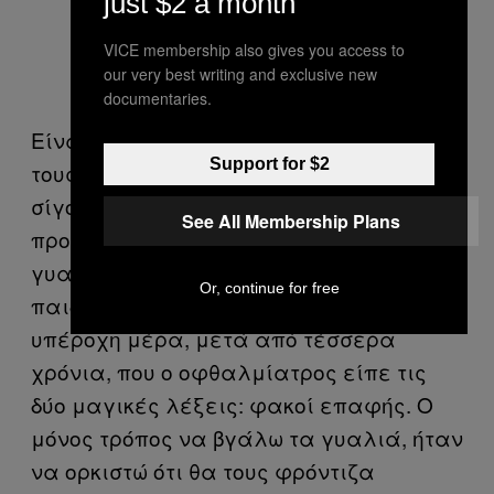
just $2 a month
VICE membership also gives you access to
our very best writing and exclusive new
documentaries.
Είναι μια αρχή να φροντίζεις καλά
Support for $2
τους φακούς σου, αλλά δεν είναι
σίγουρος τρόπος αποφυγής του
See All Membership Plans
προβλήματος. Στη Γ΄ Δημοτικού, φόρεσα
γυαλιά και τα όνειρά μου να γίνω cool
Or, continue for free
παιδί μπήκαν στον πάγο, μέχρι την
υπέροχη μέρα, μετά από τέσσερα
χρόνια, που ο οφθαλμίατρος είπε τις
δύο μαγικές λέξεις: φακοί επαφής. Ο
μόνος τρόπος να βγάλω τα γυαλιά, ήταν
να ορκιστώ ότι θα τους φρόντιζα