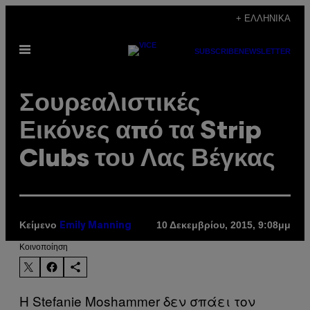
Μετάβαση
+ ΕΛΛΗΝΙΚΆ
στο
Ανοίξτε
περιεχόμενο
SUBSCRIBE
NEWSLETTER
το
μενού
Σουρεαλιστικές
Εικόνες από τα Strip
Clubs του Λας Βέγκας
Κείμενο
10 Δεκεμβρίου, 2015, 9:08μμ
Emily Manning
Kοινοποίηση
Η Stefanie Moshammer δεν σπάει τον