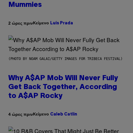
Mummies
Κείμενο
2 ώρες πριν
Luis Prada
(PHOTO BY NOAM GALAI/GETTY IMAGES FOR TRIBECA FESTIVAL)
Why A$AP Mob Will Never Fully
Get Back Together, According
to A$AP Rocky
Κείμενο
4 ώρες πριν
Caleb Catlin