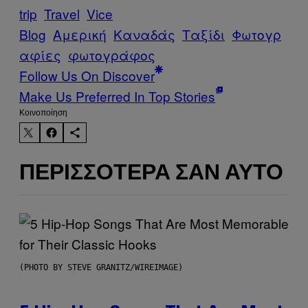
trip
Travel
Vice
Blog
Αμερική
Καναδάς
Ταξίδι
Φωτογρ
αφίες
φωτογράφος
Follow Us On Discover
Make Us Preferred In Top Stories
Kοινοποίηση
ΠΕΡΙΣΣΌΤΕΡΑ ΣΑΝ ΑΥΤΌ
(PHOTO BY STEVE GRANITZ/WIREIMAGE)