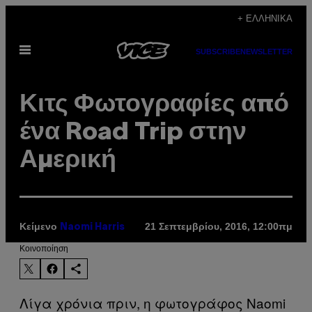
Μετάβαση
+ ΕΛΛΗΝΙΚΆ
στο
Ανοίξτε
περιεχόμενο
SUBSCRIBE
NEWSLETTER
το
μενού
Κιτς Φωτογραφίες από
ένα Road Trip στην
Αμερική
Κείμενο
21 Σεπτεμβρίου, 2016, 12:00πμ
Naomi Harris
Kοινοποίηση
Λίγα χρόνια πριν, η φωτογράφος Naomi