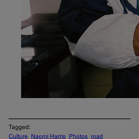
Tagged:
Culture
Naomi Harris
Photos
road