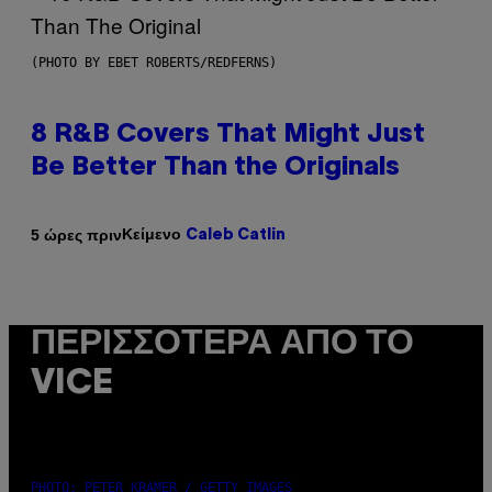
(PHOTO BY EBET ROBERTS/REDFERNS)
8 R&B Covers That Might Just
Be Better Than the Originals
Κείμενο
5 ώρες πριν
Caleb Catlin
ΠΕΡΙΣΣΌΤΕΡΑ ΑΠΌ ΤΟ
VICE
PHOTO: PETER KRAMER / GETTY IMAGES