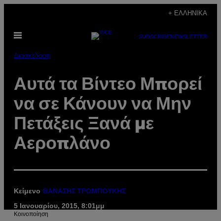
Μετάβαση
+ ΕΛΛΗΝΙΚΆ
στο
Ανοίξτε
περιεχόμενο
SUBSCRIBE
NEWSLETTER
το
μενού
Διασκέδαση
Αυτά τα Βίντεο Μπορεί
να σε Κάνουν να Μην
Πετάξεις Ξανά με
Αεροπλάνο
Κείμενο
ΘΑΝΑΣΗΣ ΤΡΟΜΠΟΥΚΗΣ
5 Ιανουαρίου, 2015, 8:01μμ
Kοινοποίηση