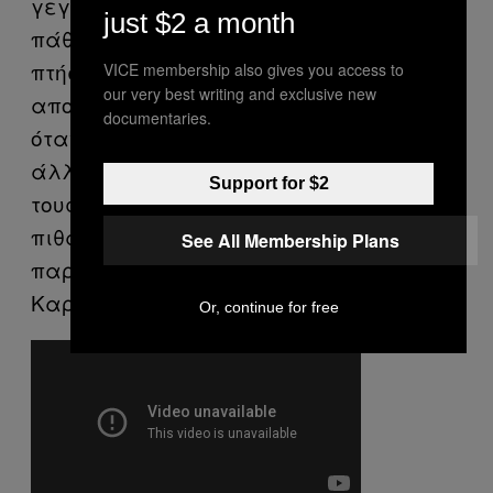
γεγονός –φαντάζομαι ότι αυτό θα
just $2 a month
πάθουν κάποιοι από τους επιβάτες της
πτήσης Σεούλ – Τέξας- είτε μπορεί να
VICE membership also gives you access to
our very best writing and exclusive new
αποκτηθεί στην πορεία της ζωής σου,
documentaries.
όταν εκτίθεσαι στους φόβους των
άλλων. Π.χ. κάποιος που έχει φοβία με
Support for $2
τους καρχαρίες στην Ελλάδα, το
πιθανότερο είναι ότι την απέκτησε
See All Membership Plans
παρακολουθώντας τα «Σαγόνια του
Καρχαρία».
Or, continue for free