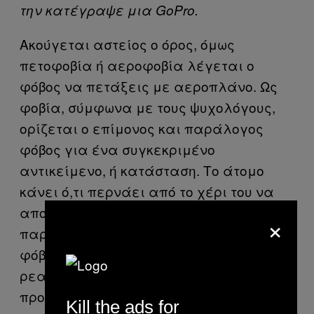
την κατέγραψε μια GoPro.
Ακούγεται αστείος ο όρος, όμως
πετοφοβία ή αεροφοβία λέγεται ο
φόβος να πετάξεις με αεροπλάνο. Ως
φοβία, σύμφωνα με τους ψυχολόγους,
ορίζεται ο επίμονος και παράλογος
φόβος για ένα συγκεκριμένο
αντικείμενο, ή κατάσταση. Το άτομο
κάνει ό,τι περνάει από το χέρι του να
αποφύγει το αντικείμενο του φόβου του
×
παρά το γεγονός ότι αναγνωρίζει ότι οι
φόβοι του είναι υπερβολικοί ή μη
ρεαλιστικοί. Μία φοβία μπορεί να
προκύψει από κάποιο τραυματικό
Kill the ads for