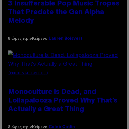
3 Insufferable Pop Music Tropes
That Predate the Gen Alpha
Melody
Κείμενο
8 ώρες πριν
Lauren Boisvert
(PHOTO VIA T-MOBILE)
Monoculture is Dead, and
Lollapalooza Proved Why That’s
Actually a Great Thing
Κείμενο
8 ώρες πριν
Caleb Catlin