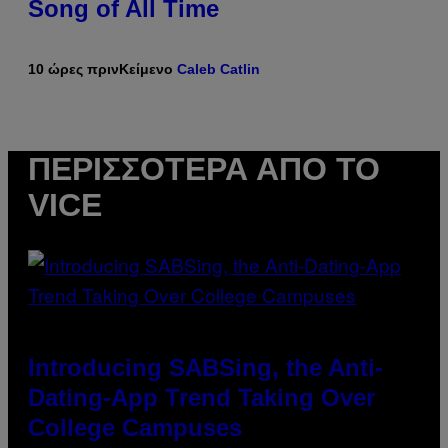
Song of All Time
10 ώρες πριν
Κείμενο
Caleb Catlin
ΠΕΡΙΣΣΌΤΕΡΑ ΑΠΌ ΤΟ
VICE
Introducing SABSing, the Anti-
Dating-App Trend Taking Over
College Campuses