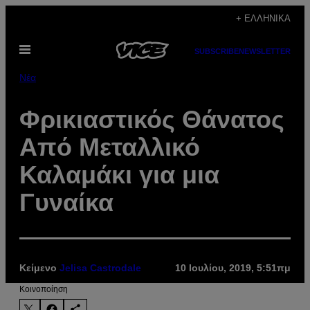
Μετάβαση
+ ΕΛΛΗΝΙΚΆ
στο
Ανοίξτε
περιεχόμενο
SUBSCRIBE
NEWSLETTER
το
μενού
Νέα
Φρικιαστικός Θάνατος
Από Μεταλλικό
Καλαμάκι για μια
Γυναίκα
Κείμενο
Jelisa Castrodale
10 Ιουλίου, 2019, 5:51πμ
Kοινοποίηση