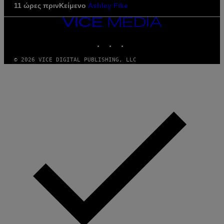
11 ώρες πριν
Κείμενο
Ashley Fike
VICE
MEDIA
INSTAGRAM
TIKTOK
YOUTUBE
© 2026 VICE DIGITAL PUBLISHING, LLC