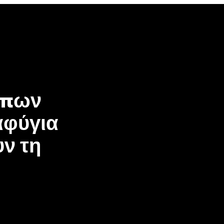
ώπων
αφύγια
υν τη