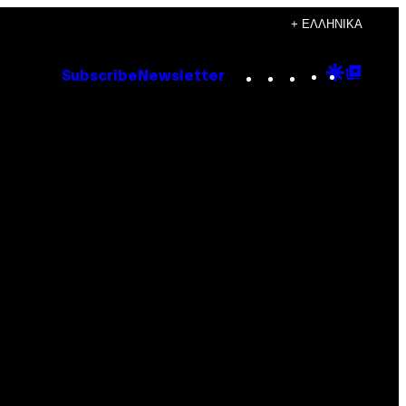
+ ΕΛΛΗΝΙΚΆ
Instagram
TikTok
YouTube
Google
Goog
Subscribe
Newsletter
Discove
Top
Posts