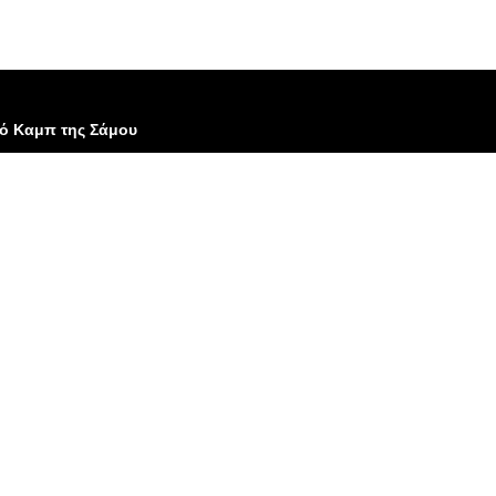
ό Καμπ της Σάμου