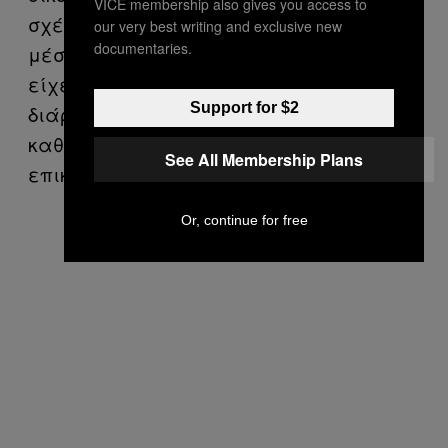
VICE membership also gives you access to
σχέδιο του νεαρού άνδρα, λέγοντας στα
our very best writing and exclusive new
documentaries.
μέσα ενημέρωσης ότι στο παρελθόν
είχε πραγματοποιήσει μικρότερης
Support for $2
διάρκειας ανάλογα εγχειρήματα,
καθώς επίσης και άλλα αμέτρητα και
See All Membership Plans
επικίνδυνα κατορθώματα.
Or, continue for free