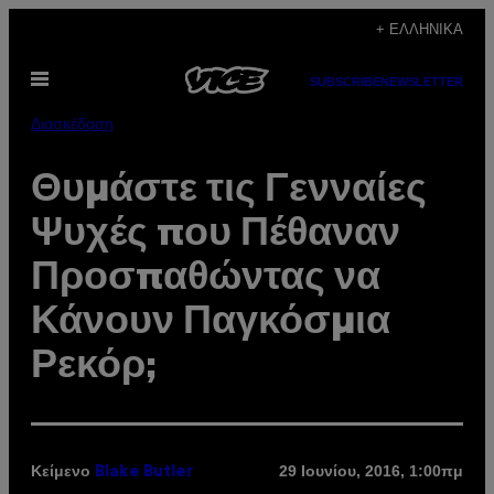
Μετάβαση
+ ΕΛΛΗΝΙΚΆ
στο
Ανοίξτε
περιεχόμενο
SUBSCRIBE
NEWSLETTER
το
μενού
Διασκέδαση
Θυμάστε τις Γενναίες
Ψυχές που Πέθαναν
Προσπαθώντας να
Κάνουν Παγκόσμια
Ρεκόρ;
Κείμενο
29 Ιουνίου, 2016, 1:00πμ
Blake Butler