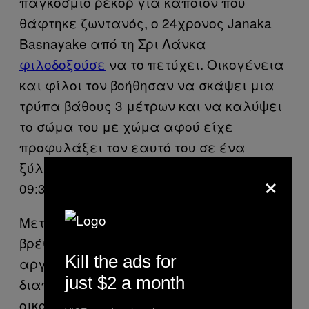
παγκόσμιο ρεκόρ για κάποιον που
θάφτηκε ζωντανός, ο 24χρονος Janaka
Basnayake από τη Σρι Λάνκα
φιλοδοξούσε
να το πετύχει. Οικογένεια
και φίλοι τον βοήθησαν να σκάψει μια
τρύπα βάθους 3 μέτρων και να καλύψει
το σώμα του με χώμα αφού είχε
προφυλάξει τον εαυτό του σε ένα
ξύλινο θάλαμο, ένα Σάββατο πρωί στις
×
09:30.
Μετά από 6,5 ώρες, κατά την εκσκαφή,
βρέθηκε αναίσθητος και όχι πολύ
Kill the ads for
αργότερα, σε τοπικό νοσοκομείο
just $2 a month
διαπιστώθηκε ο θάνατός του. Η
οικογένεια επεξηγούσε το φιλόδοξο