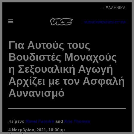
Μετάβαση
+ ΕΛΛΗΝΙΚΆ
στο
Ανοίξτε
περιεχόμενο
SUBSCRIBE
NEWSLETTER
το
μενού
Για Aυτούς τους
Bουδιστές Μοναχούς
η Σεξουαλική Αγωγή
Αρχίζει με τον Ασφαλή
Αυνανισμό
Κείμενο
Rimal Farrukh
and
Kris Thomas
4 Νοεμβρίου, 2021, 10:30μμ