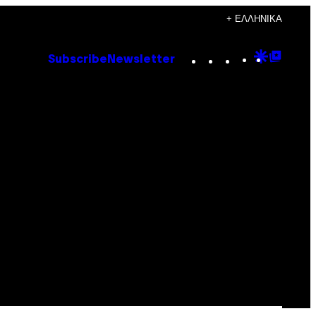
+ ΕΛΛΗΝΙΚΆ
Instagram
TikTok
YouTube
Google
Goog
Subscribe
Newsletter
Discove
Top
Posts