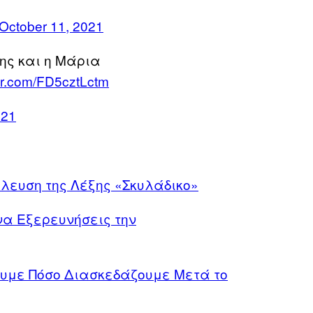
October 11, 2021
ρης και η Μάρια
ter.com/FD5cztLctm
021
λευση της Λέξης «Σκυλάδικο»
 να Εξερευνήσεις την
ουμε Πόσο Διασκεδάζουμε Μετά το