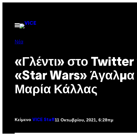
Μετάβαση
στο
περιεχόμενο
Ανοίξτε
το
μενού
Νέα
«Γλέντι» στο Twitter 
«Star Wars» Άγαλμα
Μαρία Κάλλας
Κείμενο
11 Οκτωβρίου, 2021, 6:28πμ
VICE Staff