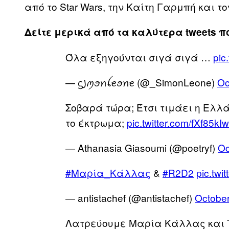
από το Star Wars, την Καίτη Γαρμπή και τον
Δείτε μερικά από τα καλύτερα tweets π
Όλα εξηγούνται σιγά σιγά …
pic
— ᦓ꠸ꪑꪮꪀꪶꫀꪮꪀꫀ (@_SimonLeone)
Oc
Σοβαρά τώρα; Έτσι τιμάει η Ελλ
το έκτρωμα;
pic.twitter.com/fXf85kI
— Athanasia Giasoumi (@poetryf)
Oc
#Μαρία_Κάλλας
&
#R2D2
pic.tw
— antistachef (@antistachef)
October
Λατρεύουμε Μαρία Κάλλας και 