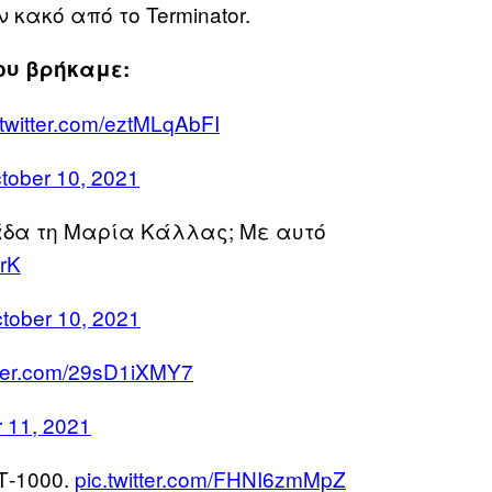
 κακό από το Terminator.
ου βρήκαμε:
.twitter.com/eztMLqAbFI
tober 10, 2021
άδα τη Μαρία Κάλλας; Με αυτό
wrK
tober 10, 2021
itter.com/29sD1iXMY7
 11, 2021
Τ-1000.
pic.twitter.com/FHNI6zmMpZ