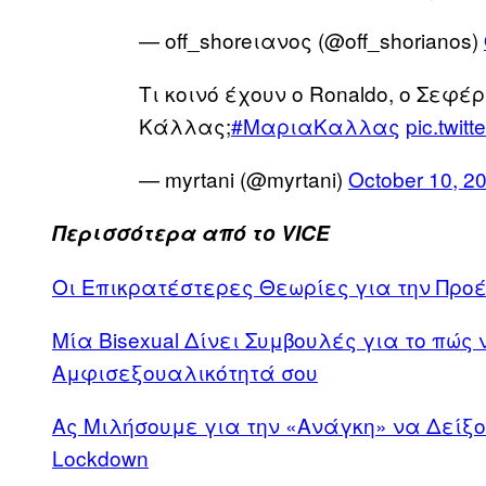
— off_shoreιανος (@off_shorianos)
Τι κοινό έχουν ο Ronaldo, ο Σεφέ
Κάλλας;
#ΜαριαΚαλλας
pic.twit
— myrtani (@myrtani)
October 10, 2
Περισσότερα από το VICE
Οι Επικρατέστερες Θεωρίες για την Προέ
Μία Bisexual Δίνει Συμβουλές για το πώς
Αμφισεξουαλικότητά σου
Ας Μιλήσουμε για την «Ανάγκη» να Δείξ
Lockdown