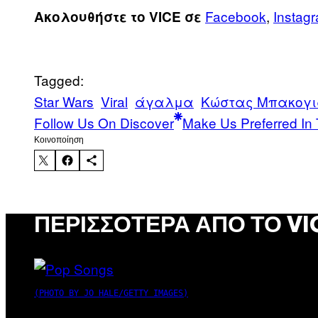
Facebook
,
Instag
Ακολουθήστε το VICE σε
Tagged:
Star Wars
Viral
άγαλμα
Κώστας Μπακογι
Follow Us On Discover
Make Us Preferred In 
Kοινοποίηση
ΠΕΡΙΣΣΌΤΕΡΑ ΑΠΌ ΤΟ VI
(PHOTO BY JO HALE/GETTY IMAGES)