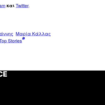
ram
Twitter
.
και
άννης
Μαρία Κάλλας
Top Stories
CE