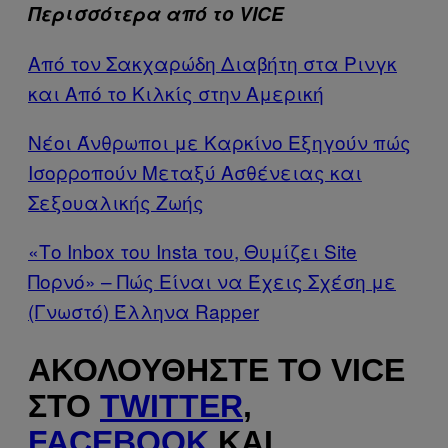
Περισσότερα από το VICE
Από τον Σακχαρώδη Διαβήτη στα Ρινγκ
και Από το Κιλκίς στην Αμερική
Νέοι Άνθρωποι με Καρκίνο Εξηγούν πώς
Ισορροπούν Μεταξύ Ασθένειας και
Σεξουαλικής Ζωής
«Το Inbox του Ιnsta του, Θυμίζει Site
Πορνό» – Πώς Είναι να Έχεις Σχέση με
(Γνωστό) Έλληνα Rapper
ΑΚΟΛΟΥΘΉΣΤΕ ΤΟ VICE
ΣΤΟ
TWITTER
,
FACEBOOK
ΚΑΙ