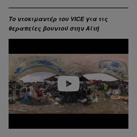
Το ντοκιμαντέρ του VICE για τις
θεραπείες βουντού στην
Αϊτή
P
l
a
y
v
i
d
e
o