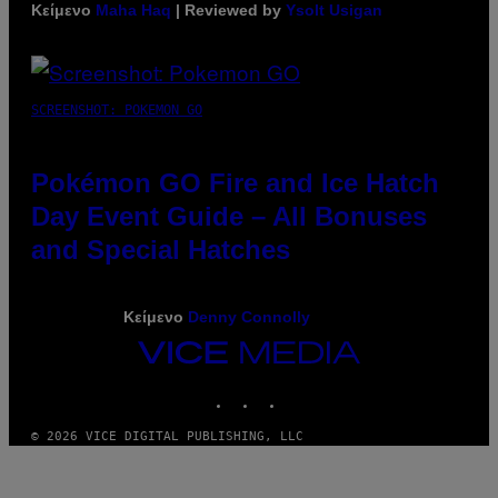
Κείμενο
Maha Haq
| Reviewed by
Ysolt Usigan
SCREENSHOT: POKEMON GO
Pokémon GO Fire and Ice Hatch
Day Event Guide – All Bonuses
and Special Hatches
Κείμενο
Denny Connolly
VICE
MEDIA
INSTAGRAM
TIKTOK
YOUTUBE
© 2026 VICE DIGITAL PUBLISHING, LLC