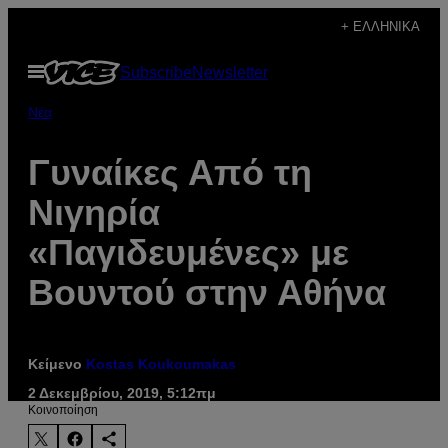
Μετάβαση
+ ΕΛΛΗΝΙΚΆ
στο
Ανοίξτε
Subscribe
Newsletter
περιεχόμενο
το
μενού
Νέα
Γυναίκες Από τη
Νιγηρία
«Παγιδευμένες» με
Βουντού στην Αθήνα
Κείμενο
Kostas Koukoumakas
2 Δεκεμβρίου, 2019, 5:12πμ
Kοινοποίηση