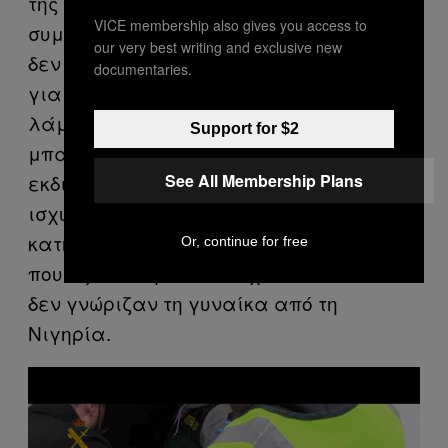
της ήταν άγνωστη. Το δικαστικό
VICE membership also gives you access to
συμβούλιο σημείωσε, επίσης, ότι η ίδια
our very best writing and exclusive new
δεν προσκόμισε αποδεικτικό τράπεζας
documentaries.
για τα χρήματα που φέρεται να
λάμβανε ούτε θυμόταν το όνομα του
Support for $2
μπαρ και του ξενοδοχείου όπου
εκδιδόταν. Κατέληξε έτσι ότι οι
See All Membership Plans
ισχυρισμοί της διαψεύδονται από τους
κατηγορούμενους και τους μάρτυρες
Or, continue for free
που εξετάστηκαν και σχεδόν είπαν ότι
δεν γνώριζαν τη γυναίκα από τη
Νιγηρία.
P
l
a
y
v