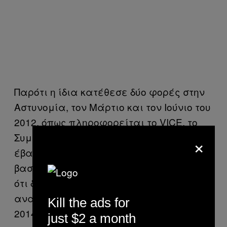
Παρότι η ίδια κατέθεσε δύο φορές στην
Αστυνομία, τον Μάρτιο και τον Ιούνιο του
2012, όπως πληροφορείται το VICE, το
Συμβούλιο Πλημμελειοδικών Άρτας
×
έβαλε την υπόθεση στο αρχείο. Το
βασικό επιχείρημα στο σκεπτικό ήταν
ότι δεν εμφανίστηκε να καταθέσει στην
ανακρίτρια της Άρτας τον Νοέμβριο του
Kill the ads for
2014, διάστημα κατα οποίο όμως η τύχη
just $2 a month