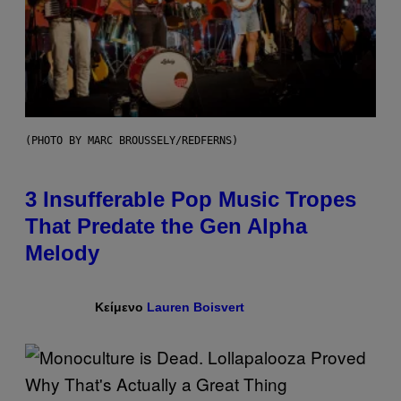
(PHOTO BY MARC BROUSSELY/REDFERNS)
3 Insufferable Pop Music Tropes
That Predate the Gen Alpha
Melody
Κείμενο
Lauren Boisvert