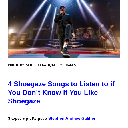
PHOTO BY SCOTT LEGATO/GETTY IMAGES
4 Shoegaze Songs to Listen to if
You Don’t Know if You Like
Shoegaze
3 ώρες πριν
Κείμενο
Stephen Andrew Galiher