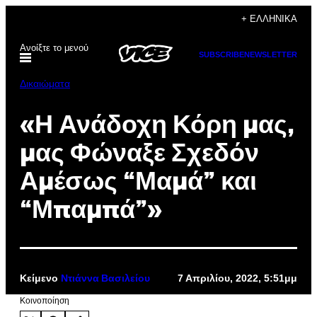
Μετάβαση
+ ΕΛΛΗΝΙΚΆ
στο
Ανοίξτε το μενού
περιεχόμενο
SUBSCRIBE
NEWSLETTER
Δικαιώματα
«Η Ανάδοχη Κόρη μας,
μας Φώναξε Σχεδόν
Αμέσως “Μαμά” και
“Μπαμπά”»
Κείμενο
7 Απριλίου, 2022, 5:51μμ
Ντιάννα Βασιλείου
Kοινοποίηση