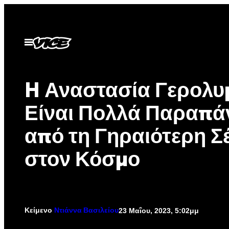
Μετάβαση
στο
περιεχόμενο
Ανοίξτε
το
μενού
H Αναστασία Γερολυ
Είναι Πολλά Παραπ
από τη Γηραιότερη Σ
στον Κόσμο
Κείμενο
23 Μαΐου, 2023, 5:02μμ
Ντιάννα Βασιλείου