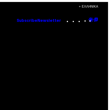
+ ΕΛΛΗΝΙΚΆ
Instagram
TikTok
YouTube
Google
Goog
Subscribe
Newsletter
Discove
Top
Posts