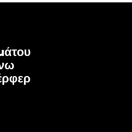
μάτου
άνω
έρφερ