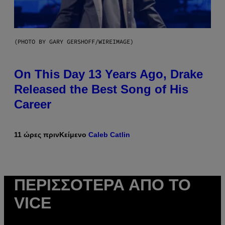
(PHOTO BY GARY GERSHOFF/WIREIMAGE)
On This Day 13 Years Ago, Drake
Released the Best Song of His
Career
11 ώρες πριν
Κείμενο
Caleb Catlin
ΠΕΡΙΣΣΌΤΕΡΑ ΑΠΌ ΤΟ
VICE