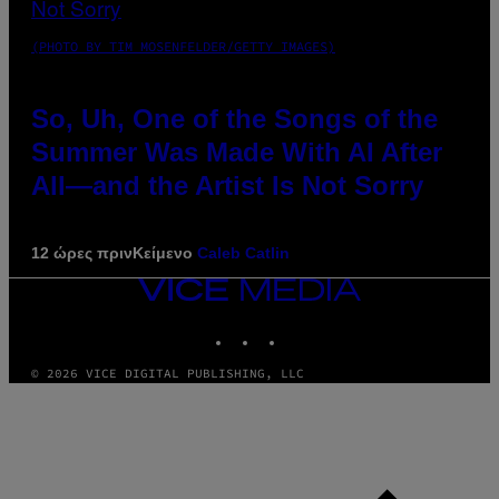
(PHOTO BY TIM MOSENFELDER/GETTY IMAGES)
So, Uh, One of the Songs of the
Summer Was Made With AI After
All—and the Artist Is Not Sorry
12 ώρες πριν
Κείμενο
Caleb Catlin
VICE
MEDIA
INSTAGRAM
TIKTOK
YOUTUBE
© 2026 VICE DIGITAL PUBLISHING, LLC