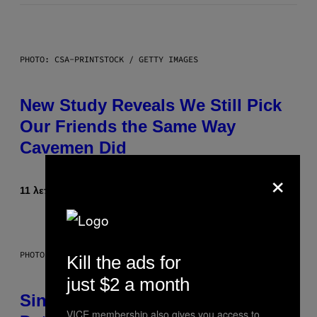
PHOTO: CSA-PRINTSTOCK / GETTY IMAGES
New Study Reveals We Still Pick
Our Friends the Same Way
Cavemen Did
×
11 λεπτά πριν
Κείμενο
Luis Prada
PHOTO: PIXELSEFFECT / GETTY IMAGES
Kill the ads for
just $2 a month
Singles Are Ditching Expensive
VICE membership also gives you access to