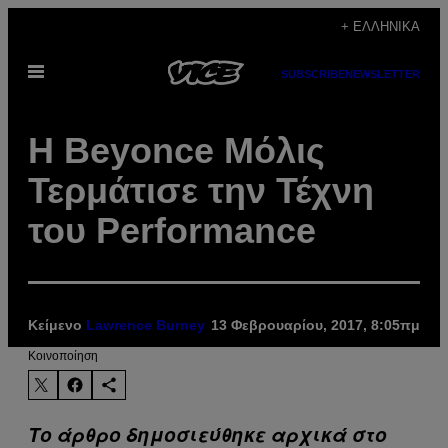
Μετάβαση
+ ΕΛΛΗΝΙΚΆ
στο
Ανοίξτε
περιεχόμενο
SUBSCRIBE
NEWSLETTER
το
μενού
H Beyonce Μόλις
Τερμάτισε την Τέχνη
του Performance
Κείμενο
Lawrence Burney
13 Φεβρουαρίου, 2017, 8:05πμ
Kοινοποίηση
Το άρθρο δημοσιεύθηκε αρχικά στο