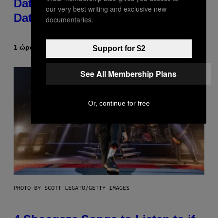
Dates for ‘Infladating,’ and a
our very best writing and exclusive new
Dating Expert Has Thoughts
documentaries.
1 ώρα πριν
Κείμενο
Sammi Caramela
Support for $2
See All Membership Plans
Or, continue for free
PHOTO BY SCOTT LEGATO/GETTY IMAGES