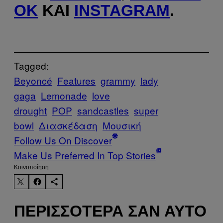
OK
ΚΑΙ
INSTAGRAM
.
Tagged:
Beyoncé
Features
grammy
lady
gaga
Lemonade
love
drought
POP
sandcastles
super
bowl
Διασκέδαση
Μουσική
Follow Us On Discover
Make Us Preferred In Top Stories
Kοινοποίηση
ΠΕΡΙΣΣΌΤΕΡΑ ΣΑΝ ΑΥΤΌ