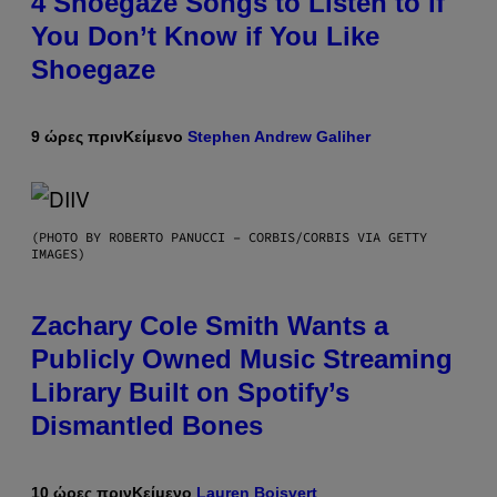
4 Shoegaze Songs to Listen to if
You Don’t Know if You Like
Shoegaze
9 ώρες πριν
Κείμενο
Stephen Andrew Galiher
(PHOTO BY ROBERTO PANUCCI – CORBIS/CORBIS VIA GETTY
IMAGES)
Zachary Cole Smith Wants a
Publicly Owned Music Streaming
Library Built on Spotify’s
Dismantled Bones
10 ώρες πριν
Κείμενο
Lauren Boisvert