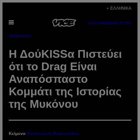
Μετάβαση
+ ΕΛΛΗΝΙΚΆ
στο
Ανοίξτε
περιεχόμενο
SUBSCRIBE
NEWSLETTER
το
μενού
Δικαιώματα
Η ΔούKISSα Πιστεύει
ότι το Drag Είναι
Αναπόσπαστο
Κομμάτι της Ιστορίας
της Μυκόνου
Κείμενο
Μελπομένη Μαραγκίδου