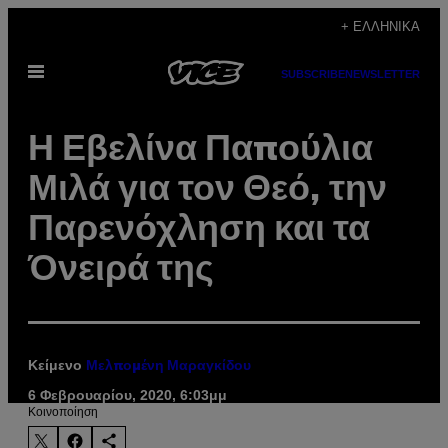
Μετάβαση
+ ΕΛΛΗΝΙΚΆ
στο
Ανοίξτε
περιεχόμενο
SUBSCRIBE
NEWSLETTER
το
μενού
Η Εβελίνα Παπούλια
Μιλά για τον Θεό, την
Παρενόχληση και τα
Όνειρά της
Κείμενο
Μελπομένη Μαραγκίδου
6 Φεβρουαρίου, 2020, 6:03μμ
Kοινοποίηση