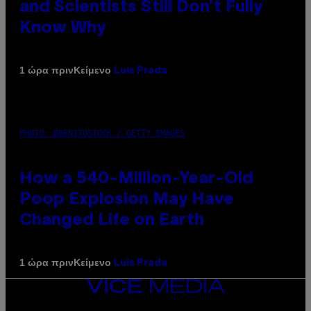
and Scientists Still Don’t Fully
Know Why
Κείμενο
1 ώρα πριν
Luis Prada
PHOTO: DBENITOSTOCK / GETTY IMAGES
How a 540-Million-Year-Old
Poop Explosion May Have
Changed Life on Earth
Κείμενο
1 ώρα πριν
Luis Prada
VICE
MEDIA
INSTAGRAM
TIKTOK
YOUTUBE