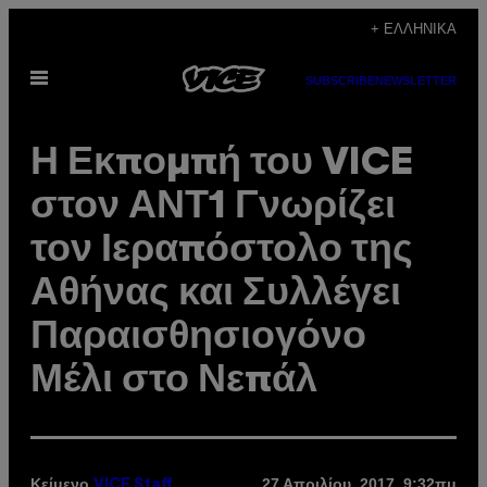
Μετάβαση
+ ΕΛΛΗΝΙΚΆ
στο
Ανοίξτε
περιεχόμενο
SUBSCRIBE
NEWSLETTER
το
μενού
Η Εκπομπή του VICE
στον ΑΝΤ1 Γνωρίζει
τον Ιεραπόστολο της
Αθήνας και Συλλέγει
Παραισθησιογόνο
Μέλι στο Νεπάλ
Κείμενο
27 Απριλίου, 2017, 9:32πμ
VICE Staff