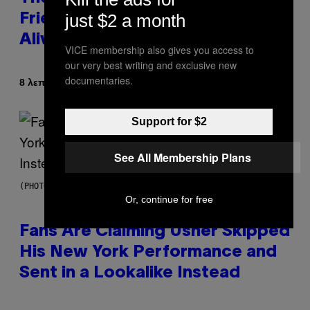
just $2 a month
Friendships Are So Hard to Keep
Alive
VICE membership also gives you access to
our very best writing and exclusive new
documentaries.
Κείμενο
8 λεπτά πριν
Ashley Fike
Support for $2
See All Membership Plans
(PHOTO BY JASON KEMPIN/GETTY IMAGES)
Or, continue for free
Fans Are Claiming Usher Skipped
His New York Performance and
Sent in a Lookalike Instead