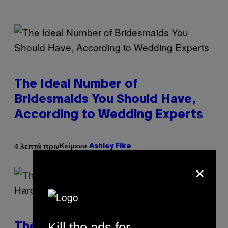
The Ideal Number of
Bridesmaids You Should Have,
According to Wedding Experts
Κείμενο
4 λεπτά πριν
Ashley Fike
×
Kill the ads for
The Real Reason Adult