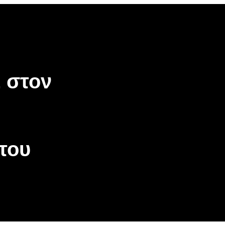
be
gle
oogle
cover
op
osts
 στον
ν
του