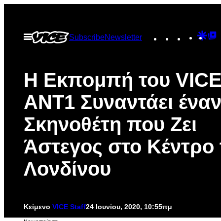
Μετάβαση
στο
Instagram
TikTok
YouTu
Goo
G
Ανοίξτε
Subscribe
Newsletter
περιεχόμενο
το
Dis
T
μενού
P
Η Εκπομπή του VICE
ΑΝΤ1 Συναντάει ένα
Σκηνοθέτη που Ζει
Άστεγος στο Κέντρο 
Λονδίνου
Κείμενο
VICE Staff
24 Ιουνίου, 2020, 10:55πμ