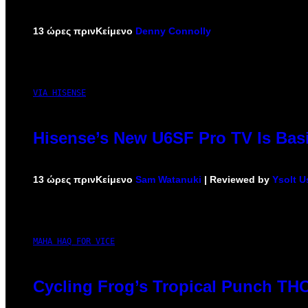
13 ώρες πριν
Κείμενο
Denny Connolly
VIA HISENSE
Hisense’s New U6SF Pro TV Is Basi
13 ώρες πριν
Κείμενο
Sam Watanuki
| Reviewed by
Ysolt U
MAHA HAQ FOR VICE
Cycling Frog’s Tropical Punch THC 