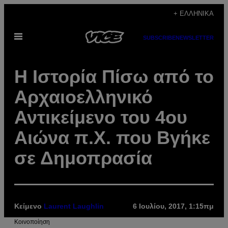
Μετάβαση
+ ΕΛΛΗΝΙΚΆ
στο
Ανοίξτε
περιεχόμενο
SUBSCRIBE
NEWSLETTER
το
μενού
Η Ιστορία Πίσω από το
Αρχαιοελληνικό
Αντικείμενο του 4ου
Αιώνα π.Χ. που Βγήκε
σε Δημοπρασία
Κείμενο
Laurent Laughlin
6 Ιουλίου, 2017, 1:15πμ
Kοινοποίηση