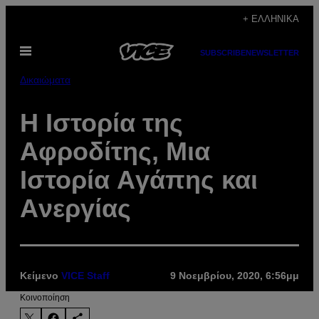
Μετάβαση
+ ΕΛΛΗΝΙΚΆ
στο
Ανοίξτε
περιεχόμενο
SUBSCRIBE
NEWSLETTER
το
μενού
Δικαιώματα
Η Ιστορία της
Αφροδίτης, Μια
Iστορία Aγάπης και
Aνεργίας
Κείμενο
VICE Staff
9 Νοεμβρίου, 2020, 6:56μμ
Kοινοποίηση