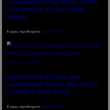
3 Insufferable Pop Music Tropes
That Predate the Gen Alpha
Melody
8 ώρες πριν
Κείμενο
Lauren Boisvert
(PHOTO VIA T-MOBILE)
Monoculture is Dead, and
Lollapalooza Proved Why That’s
Actually a Great Thing
8 ώρες πριν
Κείμενο
Caleb Catlin